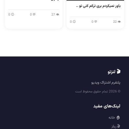
باور نمیکردم بری ترکم کنی تو ..
😊 0
💬 0
👁 27
😊 0
💬 0
👁 22
🎬 لنزتو
پلتفرم اشتراک ویدیو
© 2026 تمام حقوق محفوظ است
لینک‌های مفید
🏠 خانه
🎬 ریلز