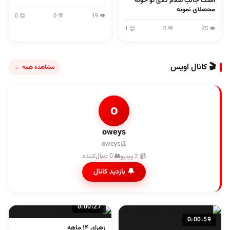
آهنگ جالب سلام گلای تو خونه
محصلای نمونه
😊 0
💬 0
👁 19
😊 1
💬 0
👁 25
🎬 کانال اویس
مشاهده همه ←
o
oweys
@oweys
👥 0 دنبال‌کننده
📹 2 ویدیو
🔔 بازدید کانال
0:00:27
0:00:59
زهرای ۱۴ ماهه