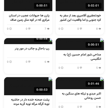
0:00:51
0:02:01
خودتحقیری آقامیری بعد از سفر به
پازن ها حیوانات عجیب در استان
کره جنوبی و اما واقعیت این کشور
مرکزی که در کوه مثل زمین صاف
می پرند
😊 0
💬 0
👁 7
😊 0
💬 0
👁 8
0:00:58
0:00:51
رپ باحال و جالب در مور پدر
مداحی شور امام حسین (ع) به
انگلیسی
😊 0
💬 0
👁 6
😊 0
💬 0
👁 5
0:01:46
0:00:53
اکبر عبدی و تیکه های سنگین به
حسن روحانی
پشت صحنه خنده دار در حاشیه
توبه گرگه مرگه توبه گربه مرده
😊 0
💬 0
👁 8