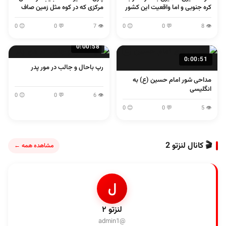
کره جنوبی و اما واقعیت این کشور
مرکزی که در کوه مثل زمین صاف
می پرند
😊 0
💬 0
👁 7
😊 0
💬 0
👁 8
0:00:58
0:00:51
رپ باحال و جالب در مور پدر
مداحی شور امام حسین (ع) به
انگلیسی
😊 0
💬 0
👁 6
😊 0
💬 0
👁 5
🎬 کانال لنزتو 2
مشاهده همه ←
ل
لنزتو ۲
@admin1