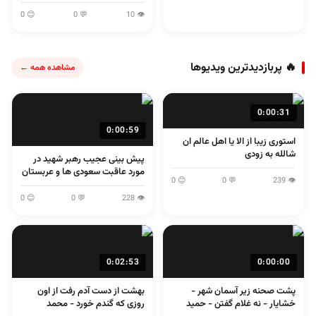
😊 0
💬 0
👁 10
🔥 پربازدیدترین ویدیوها
مشاهده همه ←
0:00:31
0:00:59
استوری زیبا از الا یا اهل عالم ان
شالله به زودی
پیش بینی عجیب رهبر شهید در
مورد عاقبت سعودی ها و عربستان
😊 0
💬 0
👁 239
😊 0
💬 0
👁 228
0:02:53
0:00:00
پشت صحنه زیر آسمان شهر -
بهشت از دست آدم رفت از اون
خشایار - نه غلام گفتن - حمید
روزی که گندم خورد - محمد