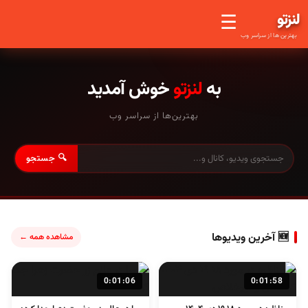
لنز
تو
☰
بهترین ها از سراسر وب
به
لنزتو
خوش آمدید
بهترین‌ها از سراسر وب
🔍 جستجو
🆕 آخرین ویدیوها
مشاهده همه ←
0:01:06
0:01:58