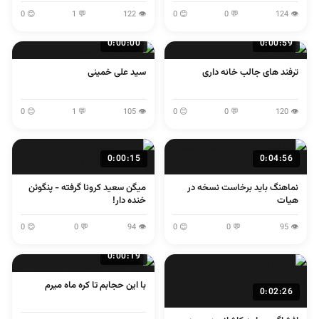
لولایی
اصفهانی
😊 0
💬 1
👁 122
😊 0
💬 0
👁 124
0:00:00
0:00:59
ترفند های جالب خانه داری
سید علی خمینی
😊 0
💬 1
👁 105
😊 0
💬 0
👁 120
0:00:15
0:04:56
نماهنگ باید برخاست نسخه در
میگن سعید کرونا گرفته - پنگوئن
هیات
خنده دار!
😊 0
💬 0
👁 94
😊 0
💬 0
👁 95
0:00:19
با این حجابم تا کره ماه میرم
0:02:26