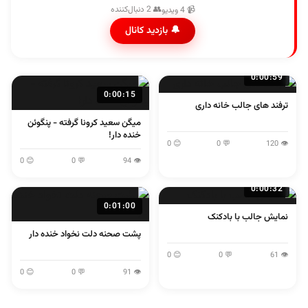
👥 2 دنبال‌کننده
📹 4 ویدیو
🔔 بازدید کانال
0:00:59
0:00:15
ترفند های جالب خانه داری
میگن سعید کرونا گرفته - پنگوئن
خنده دار!
😊 0
💬 0
👁 120
😊 0
💬 0
👁 94
0:00:32
0:01:00
نمایش جالب با بادکنک
پشت صحنه دلت نخواد خنده دار
😊 0
💬 0
👁 61
😊 0
💬 0
👁 91