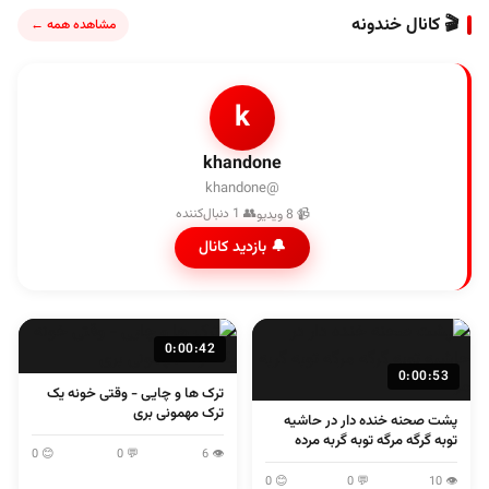
🎬 کانال خندونه
مشاهده همه ←
k
khandone
@khandone
👥 1 دنبال‌کننده
📹 8 ویدیو
🔔 بازدید کانال
0:00:42
0:00:53
ترک ها و چایی - وقتی خونه یک
ترک مهمونی بری
پشت صحنه خنده دار در حاشیه
توبه گرگه مرگه توبه گربه مرده
😊 0
💬 0
👁 6
😊 0
💬 0
👁 10