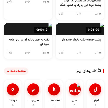
افشاگری حامد کاشانی در مورد
😊 0
💬 0
👁 91
پشت پرده این روزهای کشور جنگ
و مذاکره و...
😊 0
💬 0
👁 93
0:00:19
0:01:00
پشت صحنه دلت نخواد خنده دار
تکیه به عرش داده ای بر این زمانه
خیره ای
😊 1
💬 0
👁 84
😊 0
💬 0
👁 91
📺 کانال‌های برتر
مشاهده همه ←
ل
k
م
o
لنزتو ۲
مدیر
khandone
مدیر جدی1د
oweys
0
0
1
2
2