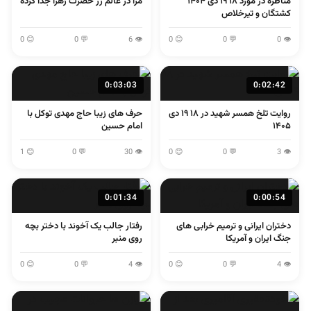
مناظره در مورد ۱۸ ۱۹ دی ۱۴۰۴
مرا در عالم زر حضرت زهرا جدا کرده
کشتگان و تیرخلاص
😊 0
💬 0
👁 6
😊 0
💬 0
👁 0
0:03:03
0:02:42
روایت تلخ همسر شهید در ۱۸ ۱۹ دی
حرف های زیبا حاج مهدی توکل با
۱۴۰۵
امام حسین
😊 1
💬 0
👁 30
😊 0
💬 0
👁 3
0:01:34
0:00:54
دختران ایرانی و ترمیم خرابی های
رفتار جالب یک آخوند با دختر بچه
جنگ ایران و آمریکا
روی منبر
😊 0
💬 0
👁 4
😊 0
💬 0
👁 4