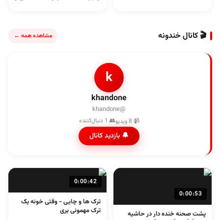
🎬 کانال خندونه
مشاهده همه ←
k
khandone
@khandone
👥 1 دنبال‌کننده
📹 8 ویدیو
🔔 بازدید کانال
0:00:42
0:00:53
ترک ها و چایی - وقتی خونه یک
ترک مهمونی بری
پشت صحنه خنده دار در حاشیه