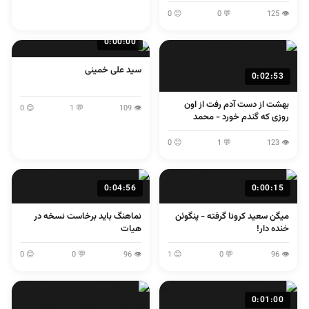
لولایی
😊 0
💬 0
👁 125
0:00:00
سید علی خمینی
0:02:53
بهشت از دست آدم رفت از اون
😊 0
💬 1
👁 109
روزی که گندم خورد - محمد
اصفهانی
😊 0
💬 1
👁 123
0:04:56
0:00:15
میگن سعید کرونا گرفته - پنگوئن
نماهنگ باید برخاست نسخه در
خنده دار!
هیات
😊 0
💬 0
👁 96
😊 1
💬 0
👁 96
0:01:00