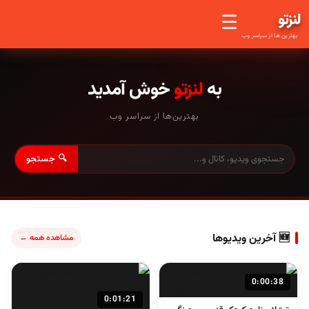
لنز
تو
☰
بهترین ها از سراسر وب
به
لنزتو
خوش آمدید
بهترین‌ها از سراسر وب
🔍 جستجو
🆕 آخرین ویدیوها
مشاهده همه ←
0:00:38
0:01:21