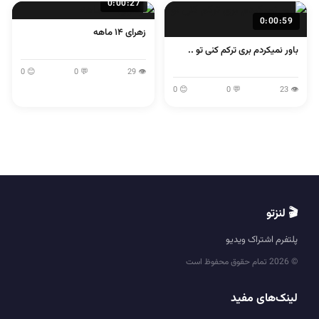
0:00:27
0:00:59
زهرای ۱۴ ماهه
باور نمیکردم بری ترکم کنی تو ..
😊 0
💬 0
👁 29
😊 0
💬 0
👁 23
🎬 لنزتو
پلتفرم اشتراک ویدیو
© 2026 تمام حقوق محفوظ است
لینک‌های مفید