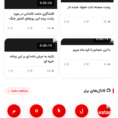
0:02:26
پشت صحنه دلت نخواد خنده دار
افشاگری حامد کاشانی در مورد
پشت پرده این روزهای کشور جنگ
😊 0
💬 0
👁 94
و مذاکره و...
😊 0
💬 0
👁 94
0:00:19
0:00:19
با این حجابم تا کره ماه میرم
تکیه به عرش داده ای بر این زمانه
خیره ای
😊 0
💬 0
👁 93
😊 1
💬 0
👁 84
📺 کانال‌های برتر
مشاهده همه ←
ل
k
o
م