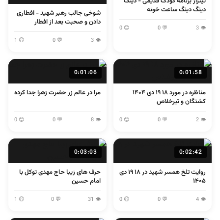
تیتراژ برنامه کودک قدیمی - دینگ
دینگ دینگ ساعت خونه
شوخی جالب رهبر شهید - افطاری
دادن و صحبت بعد از افطار
😊 0
💬 0
👁 3
😊 1
💬 0
👁 3
0:01:06
0:01:58
مناظره در مورد ۱۸ ۱۹ دی ۱۴۰۴
مرا در عالم زر حضرت زهرا جدا کرده
کشتگان و تیرخلاص
😊 0
💬 0
👁 8
😊 0
💬 0
👁 2
0:03:03
0:02:42
روایت تلخ همسر شهید در ۱۸ ۱۹ دی
حرف های زیبا حاج مهدی توکل با
۱۴۰۵
امام حسین
😊 1
💬 0
👁 31
😊 0
💬 0
👁 4