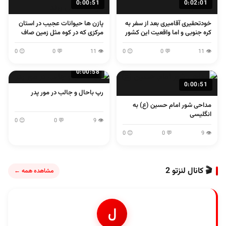
0:00:51
0:02:01
خودتحقیری آقامیری بعد از سفر به
پازن ها حیوانات عجیب در استان
کره جنوبی و اما واقعیت این کشور
مرکزی که در کوه مثل زمین صاف
می پرند
😊 0
💬 0
👁 11
😊 0
💬 0
👁 11
0:00:58
0:00:51
رپ باحال و جالب در مور پدر
مداحی شور امام حسین (ع) به
انگلیسی
😊 0
💬 0
👁 9
😊 0
💬 0
👁 9
🎬 کانال لنزتو 2
مشاهده همه ←
ل