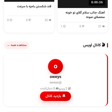
0:00:36
قند شکستن بامزه با سرعت
آهنگ جالب سلام گلای تو خونه
محصلای نمونه
😊 0
💬 0
👁 22
😊 1
💬 0
👁 27
🎬 کانال اویس
مشاهده همه ←
o
oweys
@oweys
👥 0 دنبال‌کننده
📹 2 ویدیو
🔔 بازدید کانال