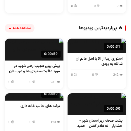
😊 0
💬 0
👁 9
🔥 پربازدیدترین ویدیوها
مشاهده همه ←
0:00:31
0:00:59
استوری زیبا از الا یا اهل عالم ان
شالله به زودی
پیش بینی عجیب رهبر شهید در
مورد عاقبت سعودی ها و عربستان
😊 0
💬 0
👁 242
😊 0
💬 0
👁 231
0:00:59
ترفند های جالب خانه داری
0:00:00
پشت صحنه زیر آسمان شهر -
😊 0
💬 0
👁 123
خشایار - نه غلام گفتن - حمید