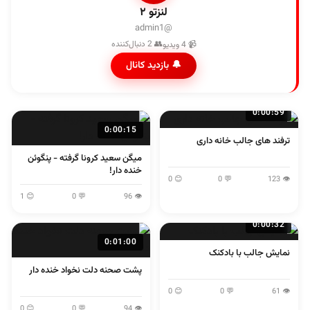
لنزتو ۲
@admin1
👥 2 دنبال‌کننده
📹 4 ویدیو
🔔 بازدید کانال
0:00:59
0:00:15
ترفند های جالب خانه داری
میگن سعید کرونا گرفته - پنگوئن
خنده دار!
😊 0
💬 0
👁 123
😊 1
💬 0
👁 96
0:00:32
0:01:00
نمایش جالب با بادکنک
پشت صحنه دلت نخواد خنده دار
😊 0
💬 0
👁 61
😊 0
💬 0
👁 94