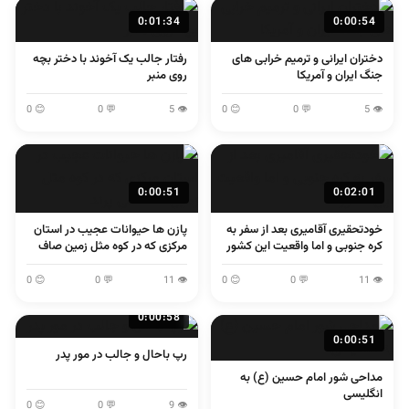
0:01:34
0:00:54
دختران ایرانی و ترمیم خرابی های
رفتار جالب یک آخوند با دختر بچه
جنگ ایران و آمریکا
روی منبر
😊 0
💬 0
👁 5
😊 0
💬 0
👁 5
0:00:51
0:02:01
خودتحقیری آقامیری بعد از سفر به
پازن ها حیوانات عجیب در استان
کره جنوبی و اما واقعیت این کشور
مرکزی که در کوه مثل زمین صاف
می پرند
😊 0
💬 0
👁 11
😊 0
💬 0
👁 11
0:00:58
0:00:51
رپ باحال و جالب در مور پدر
مداحی شور امام حسین (ع) به
انگلیسی
😊 0
💬 0
👁 9