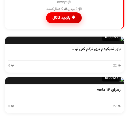
@oweys
👥 0 دنبال‌کننده
📹 2 ویدیو
🔔 بازدید کانال
0:00:59
باور نمیکردم بری ترکم کنی تو ..
❤️ 0
👁️ 22
0:00:27
زهرای ۱۴ ماهه
❤️ 0
👁️ 27