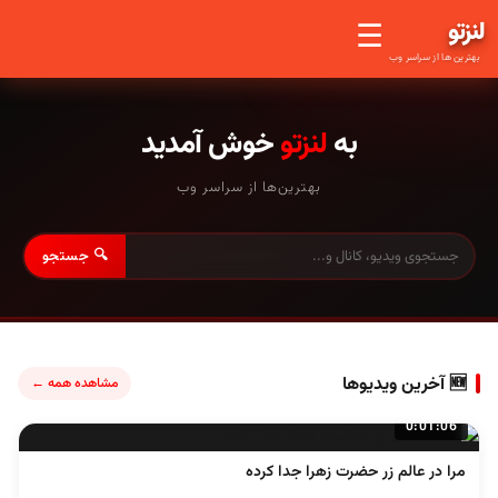
لنز
تو
☰
بهترین ها از سراسر وب
به
لنزتو
خوش آمدید
بهترین‌ها از سراسر وب
🔍 جستجو
🆕 آخرین ویدیوها
مشاهده همه ←
0:01:06
مرا در عالم زر حضرت زهرا جدا کرده