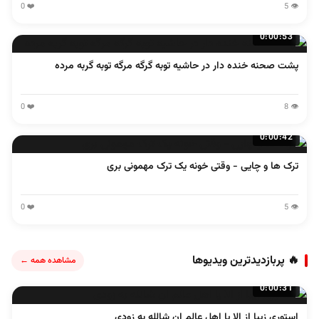
❤️ 0
👁️ 5
0:00:53
پشت صحنه خنده دار در حاشیه توبه گرگه مرگه توبه گربه مرده
❤️ 0
👁️ 8
0:00:42
ترک ها و چایی - وقتی خونه یک ترک مهمونی بری
❤️ 0
👁️ 5
🔥 پربازدیدترین ویدیوها
مشاهده همه ←
0:00:31
استوری زیبا از الا یا اهل عالم ان شالله به زودی