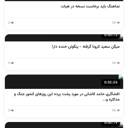
نماهنگ باید برخاست نسخه در هیات
❤️ 0
👁️ 95
0:00:15
میگن سعید کرونا گرفته - پنگوئن خنده دار!
❤️ 0
👁️ 94
0:02:26
افشاگری حامد کاشانی در مورد پشت پرده این روزهای کشور جنگ و
مذاکره و...
❤️ 0
👁️ 93
0:00:19