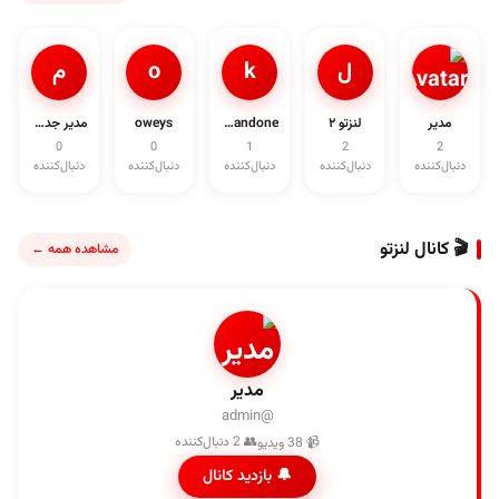
ل
k
o
م
مدیر
لنزتو ۲
khandone
oweys
مدیر جدی1د
0
0
1
2
2
دنبال‌کننده
دنبال‌کننده
دنبال‌کننده
دنبال‌کننده
دنبال‌کننده
🎬 کانال لنزتو
مشاهده همه ←
مدیر
@admin
👥 2 دنبال‌کننده
📹 38 ویدیو
🔔 بازدید کانال