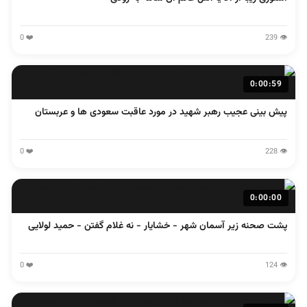
❤️ 0
👁️ 239
0:00:59
پیش بینی عجیب رهبر شهید در مورد عاقبت سعودی ها و عربستان
❤️ 0
👁️ 228
0:00:00
پشت صحنه زیر آسمان شهر - خشایار - نه غلام گفتن - حمید لولایی
❤️ 0
👁️ 124