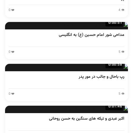
❤️ 0
👁️ 4
0:00:51
مداحی شور امام حسین (ع) به انگلیسی
❤️ 0
👁️ 5
0:00:58
رپ باحال و جالب در مور پدر
❤️ 0
👁️ 5
0:01:46
اکبر عبدی و تیکه های سنگین به حسن روحانی