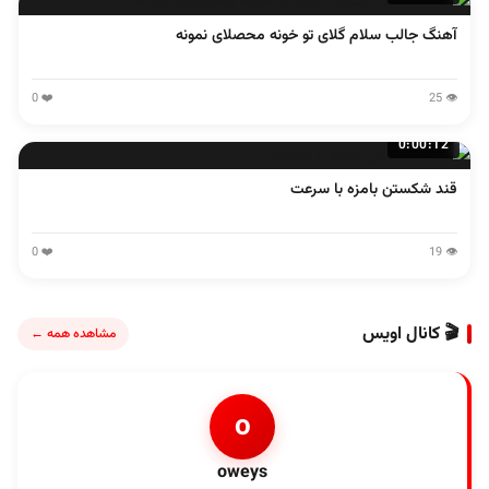
آهنگ جالب سلام گلای تو خونه محصلای نمونه
❤️ 0
👁️ 25
0:00:12
قند شکستن بامزه با سرعت
❤️ 0
👁️ 19
🎬 کانال اویس
مشاهده همه ←
o
oweys