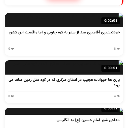
0:02:01
خودتحقیری آقامیری بعد از سفر به کره جنوبی و اما واقعیت این کشور
❤️ 0
👁️ 8
0:00:51
پازن ها حیوانات عجیب در استان مرکزی که در کوه مثل زمین صاف می
پرند
❤️ 0
👁️ 4
0:00:51
مداحی شور امام حسین (ع) به انگلیسی