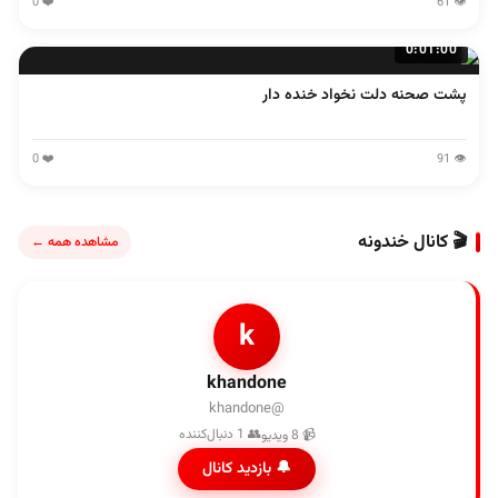
❤️ 0
👁️ 61
0:01:00
پشت صحنه دلت نخواد خنده دار
❤️ 0
👁️ 91
🎬 کانال خندونه
مشاهده همه ←
k
khandone
@khandone
👥 1 دنبال‌کننده
📹 8 ویدیو
🔔 بازدید کانال