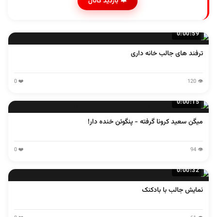
🔔 بازدید کانال
0:00:59
ترفند های جالب خانه داری
❤️ 0
👁️ 120
0:00:15
میگن سعید کرونا گرفته - پنگوئن خنده دار!
❤️ 0
👁️ 94
0:00:32
نمایش جالب با بادکنک