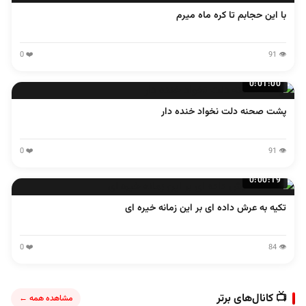
با این حجابم تا کره ماه میرم
❤️ 0
👁️ 91
0:01:00
پشت صحنه دلت نخواد خنده دار
❤️ 0
👁️ 91
0:00:19
تکیه به عرش داده ای بر این زمانه خیره ای
❤️ 0
👁️ 84
📺 کانال‌های برتر
مشاهده همه ←