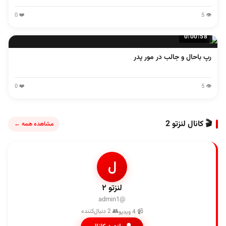
❤️ 0
👁️ 5
0:00:58
رپ باحال و جالب در مور پدر
❤️ 0
👁️ 5
🎬 کانال لنزتو 2
مشاهده همه ←
ل
لنزتو ۲
@admin1
👥 2 دنبال‌کننده
📹 4 ویدیو