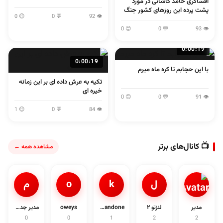
افشاگری حامد کاشانی در مورد
پشت پرده این روزهای کشور جنگ
😊 0
💬 0
👁 92
و مذاکره و...
😊 0
💬 0
👁 93
0:00:19
0:00:19
با این حجابم تا کره ماه میرم
تکیه به عرش داده ای بر این زمانه
خیره ای
😊 0
💬 0
👁 91
😊 1
💬 0
👁 84
📺 کانال‌های برتر
مشاهده همه ←
ل
k
o
م
مدیر
لنزتو ۲
khandone
oweys
مدیر جدی1د
0
0
1
2
2