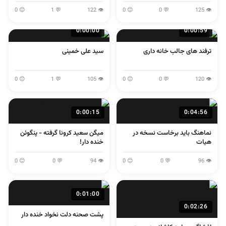
لولایی
اصفهانی
😊 0
💬 1
👁 122
😊 0
💬 0
👁 125
0:00:00
0:00:59
ترفند های جالب خانه داری
سید علی خمینی
😊 0
💬 1
👁 105
😊 0
💬 0
👁 120
0:00:15
0:04:56
نماهنگ باید برخاست نسخه در
میگن سعید کرونا گرفته - پنگوئن
هیات
خنده دار!
😊 0
💬 0
👁 94
😊 0
💬 0
👁 96
0:01:00
0:02:26
پشت صحنه دلت نخواد خنده دار