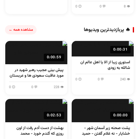
😊 0
💬 0
👁 8
🔥 پربازدیدترین ویدیوها
مشاهده همه ←
0:00:31
0:00:59
استوری زیبا از الا یا اهل عالم ان
شالله به زودی
پیش بینی عجیب رهبر شهید در
مورد عاقبت سعودی ها و عربستان
😊 0
💬 0
👁 240
😊 0
💬 0
👁 228
0:02:53
0:00:00
پشت صحنه زیر آسمان شهر -
بهشت از دست آدم رفت از اون
خشایار - نه غلام گفتن - حمید
روزی که گندم خورد - محمد