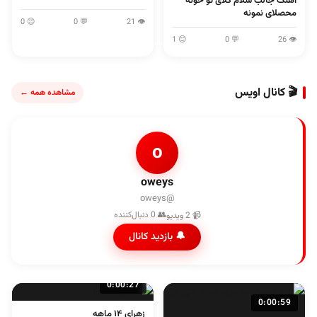
آهنگ جالب سلام گلای تو خونه
محصلای نمونه
😊 0
💬 0
👁 21
😊 1
💬 0
👁 26
🎬 کانال اویس
مشاهده همه ←
o
oweys
@oweys
👥 0 دنبال‌کننده
📹 2 ویدیو
🔔 بازدید کانال
0:00:27
0:00:59
زهرای ۱۴ ماهه