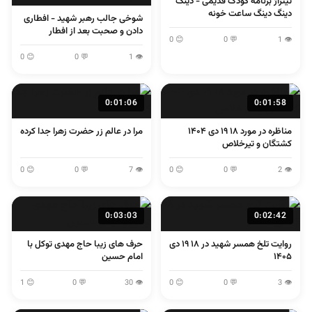
تیتراژ برنامه کودک قدیمی - دینگ
دینگ دینگ ساعت خونه
شوخی جالب رهبر شهید - افطاری
دادن و صحبت بعد از افطار
😊 0
💬 0
👁 1
😊 0
💬 0
👁 1
0:01:06
0:01:58
مناظره در مورد ۱۸ ۱۹ دی ۱۴۰۴
مرا در عالم زر حضرت زهرا جدا کرده
کشتگان و تیرخلاص
😊 0
💬 0
👁 7
😊 0
💬 0
👁 2
0:03:03
0:02:42
روایت تلخ همسر شهید در ۱۸ ۱۹ دی
حرف های زیبا حاج مهدی توکل با
۱۴۰۵
امام حسین
😊 1
💬 0
👁 30
😊 0
💬 0
👁 3