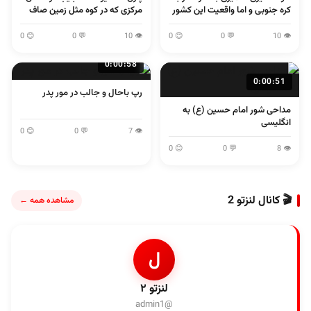
کره جنوبی و اما واقعیت این کشور
مرکزی که در کوه مثل زمین صاف
می پرند
😊 0
💬 0
👁 10
😊 0
💬 0
👁 10
0:00:58
0:00:51
رپ باحال و جالب در مور پدر
مداحی شور امام حسین (ع) به
انگلیسی
😊 0
💬 0
👁 7
😊 0
💬 0
👁 8
🎬 کانال لنزتو 2
مشاهده همه ←
ل
لنزتو ۲
@admin1