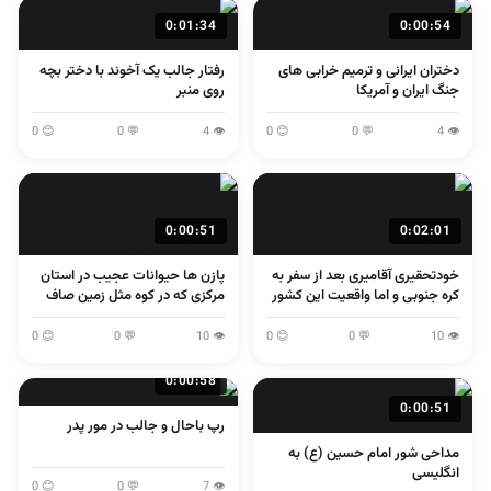
0:01:34
0:00:54
دختران ایرانی و ترمیم خرابی های
رفتار جالب یک آخوند با دختر بچه
جنگ ایران و آمریکا
روی منبر
😊 0
💬 0
👁 4
😊 0
💬 0
👁 4
0:00:51
0:02:01
خودتحقیری آقامیری بعد از سفر به
پازن ها حیوانات عجیب در استان
کره جنوبی و اما واقعیت این کشور
مرکزی که در کوه مثل زمین صاف
می پرند
😊 0
💬 0
👁 10
😊 0
💬 0
👁 10
0:00:58
0:00:51
رپ باحال و جالب در مور پدر
مداحی شور امام حسین (ع) به
انگلیسی
😊 0
💬 0
👁 7