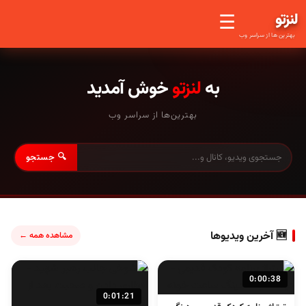
لنز
تو
☰
بهترین ها از سراسر وب
به
لنزتو
خوش آمدید
بهترین‌ها از سراسر وب
🔍 جستجو
🆕 آخرین ویدیوها
مشاهده همه ←
0:00:38
0:01:21