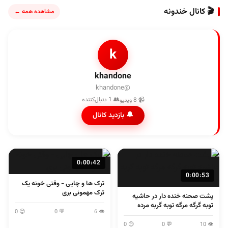
🎬 کانال خندونه
مشاهده همه ←
k
khandone
@khandone
👥 1 دنبال‌کننده
📹 8 ویدیو
🔔 بازدید کانال
0:00:42
0:00:53
ترک ها و چایی - وقتی خونه یک
ترک مهمونی بری
پشت صحنه خنده دار در حاشیه
توبه گرگه مرگه توبه گربه مرده
😊 0
💬 0
👁 6
😊 0
💬 0
👁 10