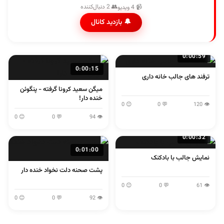
👥 2 دنبال‌کننده
📹 4 ویدیو
🔔 بازدید کانال
0:00:59
0:00:15
ترفند های جالب خانه داری
میگن سعید کرونا گرفته - پنگوئن
خنده دار!
😊 0
💬 0
👁 120
😊 0
💬 0
👁 94
0:00:32
0:01:00
نمایش جالب با بادکنک
پشت صحنه دلت نخواد خنده دار
😊 0
💬 0
👁 61
😊 0
💬 0
👁 92