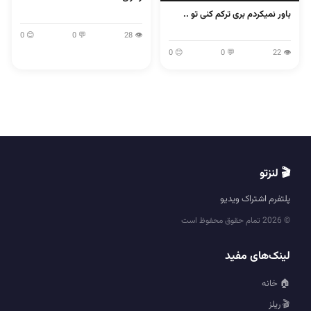
باور نمیکردم بری ترکم کنی تو ..
😊 0
💬 0
👁 28
😊 0
💬 0
👁 22
🎬 لنزتو
پلتفرم اشتراک ویدیو
© 2026 تمام حقوق محفوظ است
لینک‌های مفید
🏠 خانه
🎬 ریلز