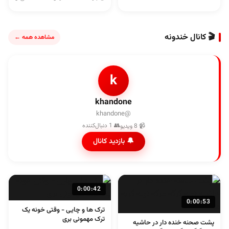
🎬 کانال خندونه
مشاهده همه ←
k
khandone
@khandone
👥 1 دنبال‌کننده
📹 8 ویدیو
🔔 بازدید کانال
0:00:42
0:00:53
ترک ها و چایی - وقتی خونه یک
ترک مهمونی بری
پشت صحنه خنده دار در حاشیه