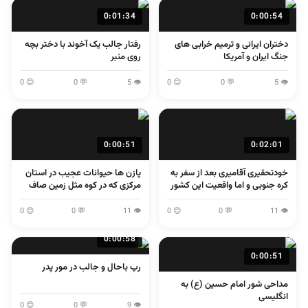
0:01:34
0:00:54
دختران ایرانی و ترمیم خرابی های
رفتار جالب یک آخوند با دختر بچه
جنگ ایران و آمریکا
روی منبر
😊 0
💬 0
👁 5
😊 0
💬 0
👁 5
0:00:51
0:02:01
خودتحقیری آقامیری بعد از سفر به
پازن ها حیوانات عجیب در استان
کره جنوبی و اما واقعیت این کشور
مرکزی که در کوه مثل زمین صاف
می پرند
😊 0
💬 0
👁 11
😊 0
💬 0
👁 11
0:00:58
0:00:51
رپ باحال و جالب در مور پدر
مداحی شور امام حسین (ع) به
انگلیسی
😊 0
💬 0
👁 9