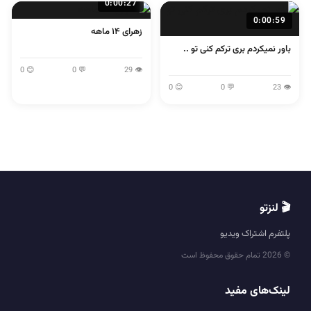
0:00:27
0:00:59
زهرای ۱۴ ماهه
باور نمیکردم بری ترکم کنی تو ..
😊 0
💬 0
👁 29
😊 0
💬 0
👁 23
🎬 لنزتو
پلتفرم اشتراک ویدیو
© 2026 تمام حقوق محفوظ است
لینک‌های مفید