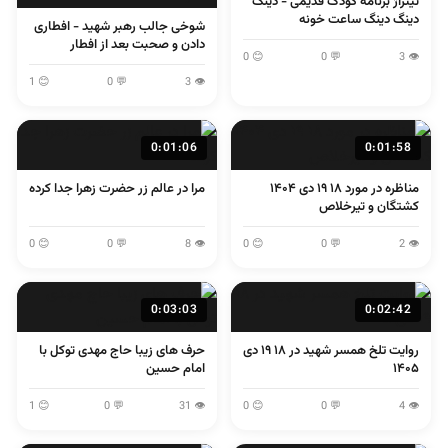
تیتراژ برنامه کودک قدیمی - دینگ
دینگ دینگ ساعت خونه
شوخی جالب رهبر شهید - افطاری
دادن و صحبت بعد از افطار
😊 0
💬 0
👁 3
😊 1
💬 0
👁 3
0:01:06
0:01:58
مناظره در مورد ۱۸ ۱۹ دی ۱۴۰۴
مرا در عالم زر حضرت زهرا جدا کرده
کشتگان و تیرخلاص
😊 0
💬 0
👁 8
😊 0
💬 0
👁 2
0:03:03
0:02:42
روایت تلخ همسر شهید در ۱۸ ۱۹ دی
حرف های زیبا حاج مهدی توکل با
۱۴۰۵
امام حسین
😊 1
💬 0
👁 31
😊 0
💬 0
👁 4