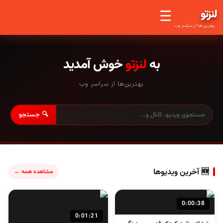
لنز
تو
☰
بهترین ها از سراسر وب
به
لنزتو
خوش آمدید
بهترین‌ها از سراسر وب
🔍 جستجو
🆕 آخرین ویدیوها
مشاهده همه ←
0:00:38
0:01:21