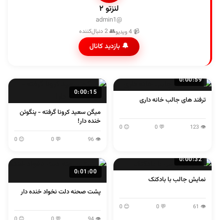
لنزتو ۲
@admin1
👥 2 دنبال‌کننده
📹 4 ویدیو
🔔 بازدید کانال
0:00:59
0:00:15
ترفند های جالب خانه داری
میگن سعید کرونا گرفته - پنگوئن
خنده دار!
😊 0
💬 0
👁 123
😊 0
💬 0
👁 96
0:00:32
0:01:00
نمایش جالب با بادکنک
پشت صحنه دلت نخواد خنده دار
😊 0
💬 0
👁 61
😊 0
💬 0
👁 94