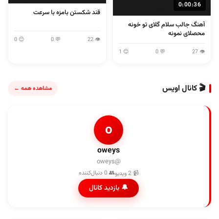
0:00:36
قند شکستن بامزه با سرعت
آهنگ جالب سلام گلای تو خونه
محصلای نمونه
😊 0
💬 0
👁 22
😊 1
💬 0
👁 27
🎬 کانال اویس
مشاهده همه ←
o
oweys
@oweys
👥 0 دنبال‌کننده
📹 2 ویدیو
🔔 بازدید کانال