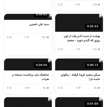
لولایی
😊 0
💬 0
👁 125
0:00:00
سید علی خمینی
0:02:53
بهشت از دست آدم رفت از اون
😊 0
💬 1
👁 109
روزی که گندم خورد - محمد
اصفهانی
😊 0
💬 1
👁 123
0:04:56
0:00:15
میگن سعید کرونا گرفته - پنگوئن
نماهنگ باید برخاست نسخه در
خنده دار!
هیات
😊 0
💬 0
👁 96
😊 0
💬 0
👁 96
0:01:00