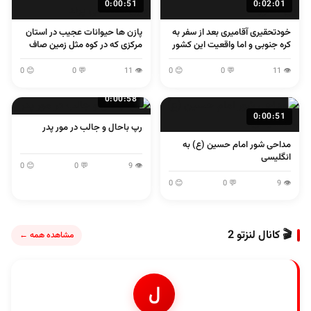
0:00:51
0:02:01
خودتحقیری آقامیری بعد از سفر به
پازن ها حیوانات عجیب در استان
کره جنوبی و اما واقعیت این کشور
مرکزی که در کوه مثل زمین صاف
می پرند
😊 0
💬 0
👁 11
😊 0
💬 0
👁 11
0:00:58
0:00:51
رپ باحال و جالب در مور پدر
مداحی شور امام حسین (ع) به
انگلیسی
😊 0
💬 0
👁 9
😊 0
💬 0
👁 9
🎬 کانال لنزتو 2
مشاهده همه ←
ل