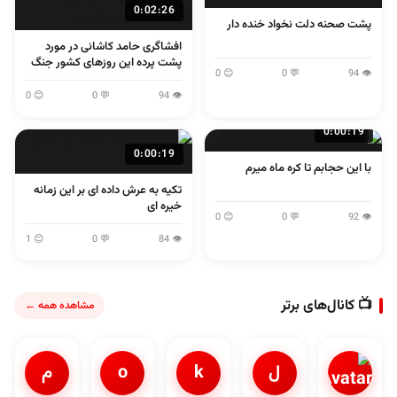
0:02:26
پشت صحنه دلت نخواد خنده دار
افشاگری حامد کاشانی در مورد
پشت پرده این روزهای کشور جنگ
😊 0
💬 0
👁 94
و مذاکره و...
😊 0
💬 0
👁 94
0:00:19
0:00:19
با این حجابم تا کره ماه میرم
تکیه به عرش داده ای بر این زمانه
خیره ای
😊 0
💬 0
👁 92
😊 1
💬 0
👁 84
📺 کانال‌های برتر
مشاهده همه ←
ل
k
o
م