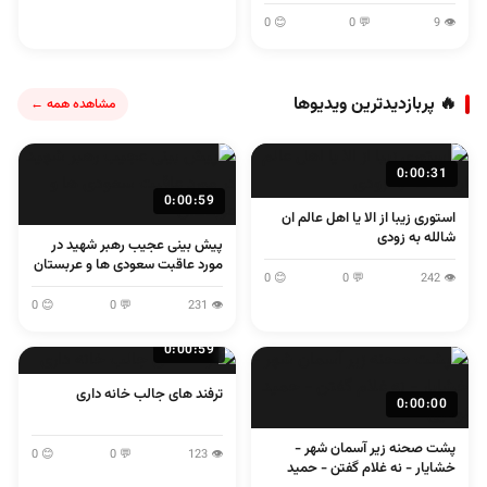
😊 0
💬 0
👁 9
🔥 پربازدیدترین ویدیوها
مشاهده همه ←
0:00:31
0:00:59
استوری زیبا از الا یا اهل عالم ان
شالله به زودی
پیش بینی عجیب رهبر شهید در
مورد عاقبت سعودی ها و عربستان
😊 0
💬 0
👁 242
😊 0
💬 0
👁 231
0:00:59
ترفند های جالب خانه داری
0:00:00
پشت صحنه زیر آسمان شهر -
😊 0
💬 0
👁 123
خشایار - نه غلام گفتن - حمید