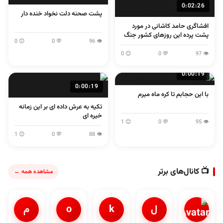
0:02:26
پشت صحنه دلت نخواد خنده دار
افشاگری حامد کاشانی در مورد
پشت پرده این روزهای کشور جنگ
😊 0
💬 0
👁 96
و مذاکره و...
😊 0
💬 0
👁 97
0:00:19
0:00:19
با این حجابم تا کره ماه میرم
تکیه به عرش داده ای بر این زمانه
خیره ای
😊 1
💬 0
👁 95
😊 1
💬 0
👁 88
📺 کانال‌های برتر
مشاهده همه ←
ل
k
o
م