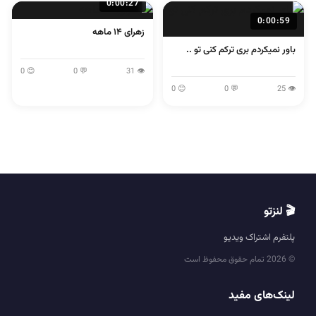
0:00:27
0:00:59
زهرای ۱۴ ماهه
باور نمیکردم بری ترکم کنی تو ..
😊 0
💬 0
👁 31
😊 0
💬 0
👁 25
🎬 لنزتو
پلتفرم اشتراک ویدیو
© 2026 تمام حقوق محفوظ است
لینک‌های مفید