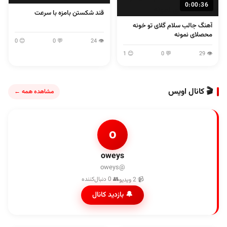
0:00:36
قند شکستن بامزه با سرعت
آهنگ جالب سلام گلای تو خونه
محصلای نمونه
😊 0
💬 0
👁 24
😊 1
💬 0
👁 29
🎬 کانال اویس
مشاهده همه ←
o
oweys
@oweys
👥 0 دنبال‌کننده
📹 2 ویدیو
🔔 بازدید کانال