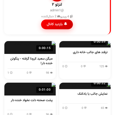
لنزتو ۲
@admin1
👥 2 دنبال‌کننده
📹 4 ویدیو
🔔 بازدید کانال
0:00:59
0:00:15
ترفند های جالب خانه داری
میگن سعید کرونا گرفته - پنگوئن
خنده دار!
😊 0
💬 0
👁 125
😊 1
💬 0
👁 98
0:00:32
0:01:00
نمایش جالب با بادکنک
پشت صحنه دلت نخواد خنده دار
😊 0
💬 0
👁 65
😊 0
💬 0
👁 96