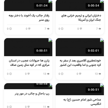
0:01:34
0:00:54
دختران ایرانی و ترمیم خرابی های
رفتار جالب یک آخوند با دختر بچه
جنگ ایران و آمریکا
روی منبر
😊 0
💬 0
👁 7
😊 0
💬 0
👁 7
0:00:51
0:02:01
خودتحقیری آقامیری بعد از سفر به
پازن ها حیوانات عجیب در استان
کره جنوبی و اما واقعیت این کشور
مرکزی که در کوه مثل زمین صاف
می پرند
😊 0
💬 0
👁 13
😊 0
💬 0
👁 13
0:00:58
0:00:51
رپ باحال و جالب در مور پدر
مداحی شور امام حسین (ع) به
انگلیسی
😊 0
💬 0
👁 11