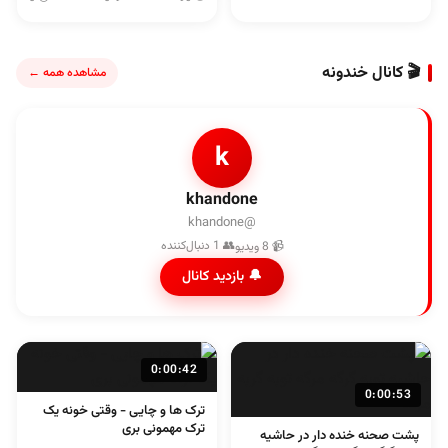
🎬 کانال خندونه
مشاهده همه ←
k
khandone
@khandone
👥 1 دنبال‌کننده
📹 8 ویدیو
🔔 بازدید کانال
0:00:42
0:00:53
ترک ها و چایی - وقتی خونه یک
ترک مهمونی بری
پشت صحنه خنده دار در حاشیه