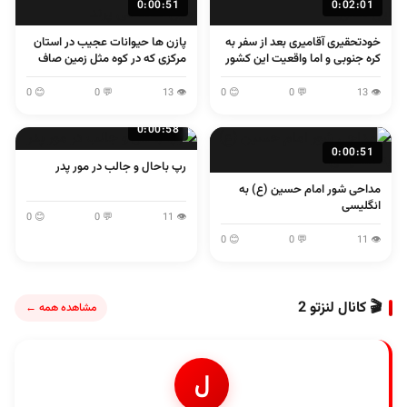
0:00:51
0:02:01
خودتحقیری آقامیری بعد از سفر به
پازن ها حیوانات عجیب در استان
کره جنوبی و اما واقعیت این کشور
مرکزی که در کوه مثل زمین صاف
می پرند
😊 0
💬 0
👁 13
😊 0
💬 0
👁 13
0:00:58
0:00:51
رپ باحال و جالب در مور پدر
مداحی شور امام حسین (ع) به
انگلیسی
😊 0
💬 0
👁 11
😊 0
💬 0
👁 11
🎬 کانال لنزتو 2
مشاهده همه ←
ل