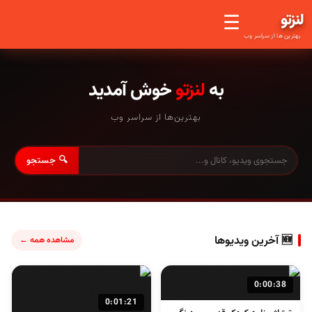
لنز
تو
☰
بهترین ها از سراسر وب
به
لنزتو
خوش آمدید
بهترین‌ها از سراسر وب
🔍 جستجو
🆕 آخرین ویدیوها
مشاهده همه ←
0:00:38
0:01:21