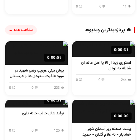
😊 0
💬 0
👁 11
🔥 پربازدیدترین ویدیوها
مشاهده همه ←
0:00:31
0:00:59
استوری زیبا از الا یا اهل عالم ان
شالله به زودی
پیش بینی عجیب رهبر شهید در
مورد عاقبت سعودی ها و عربستان
😊 0
💬 0
👁 244
😊 0
💬 0
👁 233
0:00:59
ترفند های جالب خانه داری
0:00:00
پشت صحنه زیر آسمان شهر -
😊 0
💬 0
👁 125
خشایار - نه غلام گفتن - حمید