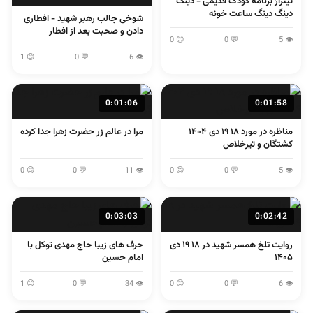
تیتراژ برنامه کودک قدیمی - دینگ
دینگ دینگ ساعت خونه
شوخی جالب رهبر شهید - افطاری
دادن و صحبت بعد از افطار
😊 0
💬 0
👁 5
😊 1
💬 0
👁 6
0:01:06
0:01:58
مناظره در مورد ۱۸ ۱۹ دی ۱۴۰۴
مرا در عالم زر حضرت زهرا جدا کرده
کشتگان و تیرخلاص
😊 0
💬 0
👁 11
😊 0
💬 0
👁 5
0:03:03
0:02:42
روایت تلخ همسر شهید در ۱۸ ۱۹ دی
حرف های زیبا حاج مهدی توکل با
۱۴۰۵
امام حسین
😊 1
💬 0
👁 34
😊 0
💬 0
👁 6