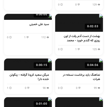
لولایی
😊 0
💬 0
👁 129
0:00:00
سید علی خمینی
0:02:53
بهشت از دست آدم رفت از اون
😊 0
💬 1
👁 112
روزی که گندم خورد - محمد
اصفهانی
😊 0
💬 1
👁 125
0:00:15
0:04:56
نماهنگ باید برخاست نسخه در
میگن سعید کرونا گرفته - پنگوئن
هیات
خنده دار!
😊 1
💬 0
👁 98
😊 0
💬 0
👁 99
0:01:00