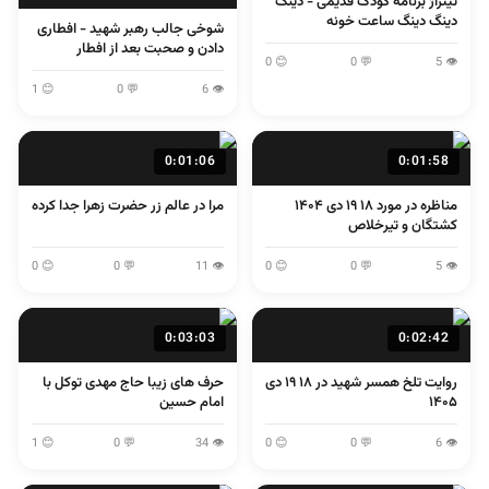
تیتراژ برنامه کودک قدیمی - دینگ
دینگ دینگ ساعت خونه
شوخی جالب رهبر شهید - افطاری
دادن و صحبت بعد از افطار
😊 0
💬 0
👁 5
😊 1
💬 0
👁 6
0:01:06
0:01:58
مناظره در مورد ۱۸ ۱۹ دی ۱۴۰۴
مرا در عالم زر حضرت زهرا جدا کرده
کشتگان و تیرخلاص
😊 0
💬 0
👁 11
😊 0
💬 0
👁 5
0:03:03
0:02:42
روایت تلخ همسر شهید در ۱۸ ۱۹ دی
حرف های زیبا حاج مهدی توکل با
۱۴۰۵
امام حسین
😊 1
💬 0
👁 34
😊 0
💬 0
👁 6