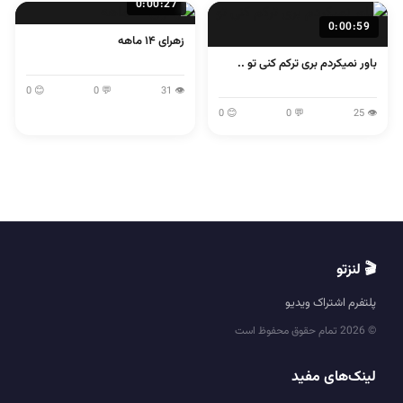
0:00:27
0:00:59
زهرای ۱۴ ماهه
باور نمیکردم بری ترکم کنی تو ..
😊 0
💬 0
👁 31
😊 0
💬 0
👁 25
🎬 لنزتو
پلتفرم اشتراک ویدیو
© 2026 تمام حقوق محفوظ است
لینک‌های مفید