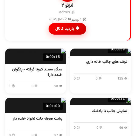
لنزتو ۲
@admin1
👥 2 دنبال‌کننده
📹 4 ویدیو
🔔 بازدید کانال
0:00:59
0:00:15
ترفند های جالب خانه داری
میگن سعید کرونا گرفته - پنگوئن
خنده دار!
😊 0
💬 0
👁 125
😊 1
💬 0
👁 98
0:00:32
0:01:00
نمایش جالب با بادکنک
پشت صحنه دلت نخواد خنده دار
😊 0
💬 0
👁 66
😊 0
💬 0
👁 97