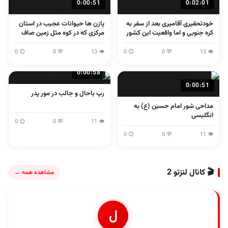
0:00:51
0:02:01
خودتحقیری آقامیری بعد از سفر به
پازن ها حیوانات عجیب در استان
کره جنوبی و اما واقعیت این کشور
مرکزی که در کوه مثل زمین صاف
می پرند
😊 0
💬 0
👁 13
😊 0
💬 0
👁 13
0:00:58
0:00:51
رپ باحال و جالب در مور پدر
مداحی شور امام حسین (ع) به
انگلیسی
😊 0
💬 0
👁 11
😊 0
💬 0
👁 11
🎬 کانال لنزتو 2
مشاهده همه ←
ل