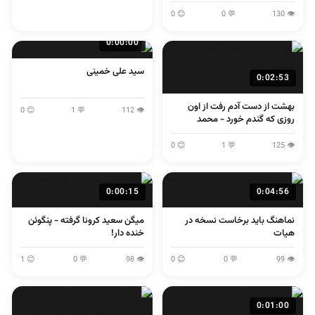
لولایی
😊 0
💬 0
👁 130
0:00:00
سید علی خمینی
0:02:53
بهشت از دست آدم رفت از اون
😊 0
💬 1
👁 112
روزی که گندم خورد - محمد
اصفهانی
😊 0
💬 1
👁 125
0:00:15
0:04:56
نماهنگ باید برخاست نسخه در
میگن سعید کرونا گرفته - پنگوئن
هیات
خنده دار!
😊 1
💬 0
👁 98
😊 0
💬 0
👁 99
0:01:00