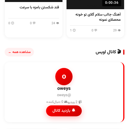
0:00:36
قند شکستن بامزه با سرعت
آهنگ جالب سلام گلای تو خونه
محصلای نمونه
😊 0
💬 0
👁 24
😊 1
💬 0
👁 29
🎬 کانال اویس
مشاهده همه ←
o
oweys
@oweys
👥 0 دنبال‌کننده
📹 2 ویدیو
🔔 بازدید کانال