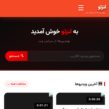
لنز
تو
☰
بهترین ها از سراسر وب
به
لنزتو
خوش آمدید
بهترین‌ها از سراسر وب
🔍 جستجو
🆕 آخرین ویدیوها
مشاهده همه ←
0:00:38
0:01:21