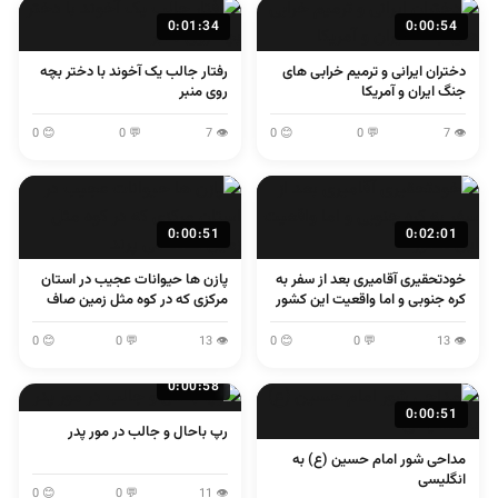
0:01:34
0:00:54
دختران ایرانی و ترمیم خرابی های
رفتار جالب یک آخوند با دختر بچه
جنگ ایران و آمریکا
روی منبر
😊 0
💬 0
👁 7
😊 0
💬 0
👁 7
0:00:51
0:02:01
خودتحقیری آقامیری بعد از سفر به
پازن ها حیوانات عجیب در استان
کره جنوبی و اما واقعیت این کشور
مرکزی که در کوه مثل زمین صاف
می پرند
😊 0
💬 0
👁 13
😊 0
💬 0
👁 13
0:00:58
0:00:51
رپ باحال و جالب در مور پدر
مداحی شور امام حسین (ع) به
انگلیسی
😊 0
💬 0
👁 11