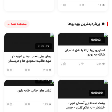
😊 0
💬 0
👁 11
🔥 پربازدیدترین ویدیوها
مشاهده همه ←
0:00:31
0:00:59
استوری زیبا از الا یا اهل عالم ان
شالله به زودی
پیش بینی عجیب رهبر شهید در
مورد عاقبت سعودی ها و عربستان
😊 0
💬 0
👁 244
😊 0
💬 0
👁 233
0:00:59
ترفند های جالب خانه داری
0:00:00
پشت صحنه زیر آسمان شهر -
😊 0
💬 0
👁 125
خشایار - نه غلام گفتن - حمید