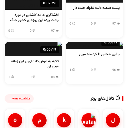
0:02:26
پشت صحنه دلت نخواد خنده دار
افشاگری حامد کاشانی در مورد
پشت پرده این روزهای کشور جنگ
😊 0
💬 0
👁 97
و مذاکره و...
😊 0
💬 0
👁 97
0:00:19
0:00:19
با این حجابم تا کره ماه میرم
تکیه به عرش داده ای بر این زمانه
خیره ای
😊 1
💬 0
👁 96
😊 1
💬 0
👁 88
📺 کانال‌های برتر
مشاهده همه ←
ل
k
م
o