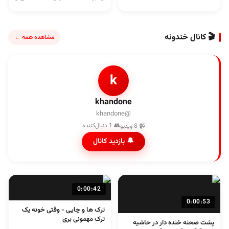
🎬 کانال خندونه
مشاهده همه ←
k
khandone
@khandone
👥 1 دنبال‌کننده
📹 8 ویدیو
🔔 بازدید کانال
0:00:42
0:00:53
ترک ها و چایی - وقتی خونه یک
ترک مهمونی بری
پشت صحنه خنده دار در حاشیه