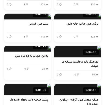
لولایی
اصفهانی
😊 0
💬 1
👁 128
😊 0
💬 0
👁 130
0:00:00
0:00:59
ترفند های جالب خانه داری
سید علی خمینی
😊 0
💬 1
👁 112
😊 0
💬 0
👁 125
0:00:19
0:04:56
با این حجابم تا کره ماه میرم
نماهنگ باید برخاست نسخه در
هیات
😊 1
💬 0
👁 98
😊 0
💬 0
👁 99
0:01:00
0:00:15
میگن سعید کرونا گرفته - پنگوئن
پشت صحنه دلت نخواد خنده دار
خنده دار!