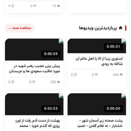
😊 0
💬 0
👁 13
🔥 پربازدیدترین ویدیوها
مشاهده همه ←
0:00:31
0:00:59
استوری زیبا از الا یا اهل عالم ان
شالله به زودی
پیش بینی عجیب رهبر شهید در
مورد عاقبت سعودی ها و عربستان
😊 0
💬 0
👁 244
😊 0
💬 0
👁 233
0:02:53
0:00:00
پشت صحنه زیر آسمان شهر -
بهشت از دست آدم رفت از اون
خشایار - نه غلام گفتن - حمید
روزی که گندم خورد - محمد