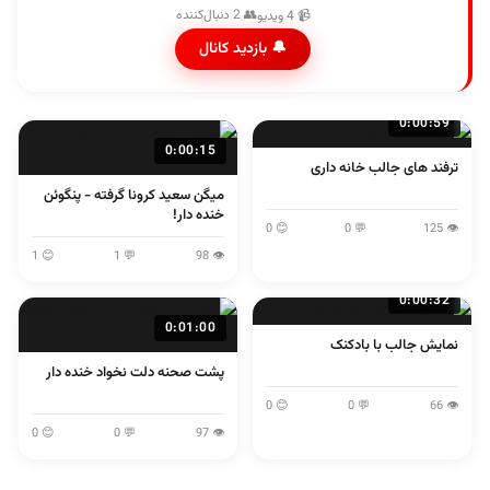
👥 2 دنبال‌کننده
📹 4 ویدیو
🔔 بازدید کانال
0:00:59
0:00:15
ترفند های جالب خانه داری
میگن سعید کرونا گرفته - پنگوئن
خنده دار!
😊 0
💬 0
👁 125
😊 1
💬 1
👁 98
0:00:32
0:01:00
نمایش جالب با بادکنک
پشت صحنه دلت نخواد خنده دار
😊 0
💬 0
👁 66
😊 0
💬 0
👁 97