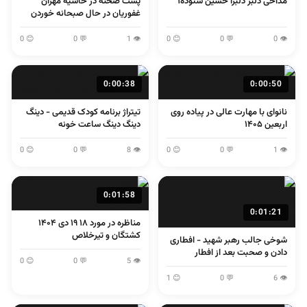
مداحی دلبر دلبرا حسین ستوده۱
پشت صحنه در حاشیه مهران
غفوریان در حال صبحانه خوردن
😊 0
💬 0
👁 1
😊 0
💬 0
👁 0
0:00:38
0:00:50
نانوای با مهارت عالی در پیاده روی
تیتراژ برنامه کودک قدیمی - دینگ
اربعین ۱۴۰۵
دینگ دینگ ساعت خونه
😊 0
💬 0
👁 8
😊 0
💬 0
👁 1
0:01:58
0:01:21
مناظره در مورد ۱۸ ۱۹ دی ۱۴۰۴
کشتگان و تیرخلاص
شوخی جالب رهبر شهید - افطاری
دادن و صحبت بعد از افطار
😊 0
💬 0
👁 5
😊 1
💬 0
👁 6