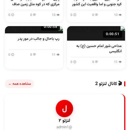
کره جنوبی و اما واقعیت این کشور
مرکزی که در کوه مثل زمین صاف
می پرند
😊 0
💬 0
👁 13
😊 0
💬 0
👁 13
0:00:58
0:00:51
رپ باحال و جالب در مور پدر
مداحی شور امام حسین (ع) به
انگلیسی
😊 0
💬 0
👁 11
😊 0
💬 0
👁 11
🎬 کانال لنزتو 2
مشاهده همه ←
ل
لنزتو ۲
@admin1