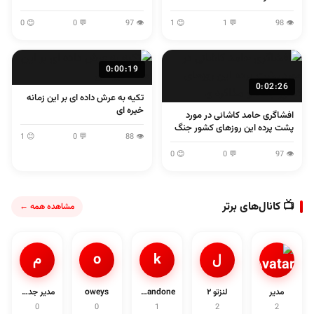
😊 0
💬 0
👁 97
😊 1
💬 1
👁 98
0:00:19
0:02:26
تکیه به عرش داده ای بر این زمانه
خیره ای
افشاگری حامد کاشانی در مورد
پشت پرده این روزهای کشور جنگ
😊 1
💬 0
👁 88
و مذاکره و...
😊 0
💬 0
👁 97
📺 کانال‌های برتر
مشاهده همه ←
ل
k
o
م
مدیر
لنزتو ۲
khandone
oweys
مدیر جدی1د
0
0
1
2
2