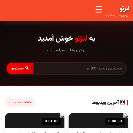
لنز
تو
☰
بهترین ها از سراسر وب
به
لنزتو
خوش آمدید
بهترین‌ها از سراسر وب
🔍 جستجو
🆕 آخرین ویدیوها
مشاهده همه ←
0:01:03
0:00:33