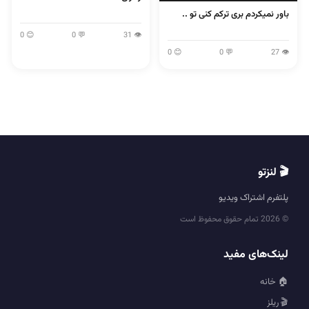
باور نمیکردم بری ترکم کنی تو ..
😊 0
💬 0
👁 31
😊 0
💬 0
👁 27
🎬 لنزتو
پلتفرم اشتراک ویدیو
© 2026 تمام حقوق محفوظ است
لینک‌های مفید
🏠 خانه
🎬 ریلز