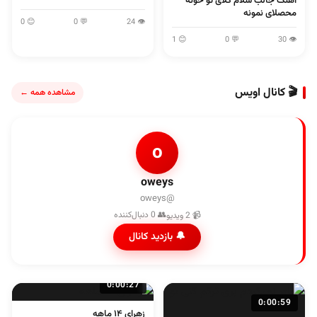
آهنگ جالب سلام گلای تو خونه
محصلای نمونه
😊 0
💬 0
👁 24
😊 1
💬 0
👁 30
🎬 کانال اویس
مشاهده همه ←
o
oweys
@oweys
👥 0 دنبال‌کننده
📹 2 ویدیو
🔔 بازدید کانال
0:00:27
0:00:59
زهرای ۱۴ ماهه