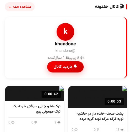
🎬 کانال خندونه
مشاهده همه ←
k
khandone
@khandone
👥 1 دنبال‌کننده
📹 8 ویدیو
🔔 بازدید کانال
0:00:42
0:00:53
ترک ها و چایی - وقتی خونه یک
ترک مهمونی بری
پشت صحنه خنده دار در حاشیه
توبه گرگه مرگه توبه گربه مرده
😊 0
💬 0
👁 9
😊 0
💬 0
👁 13