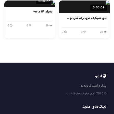
0:00:27
0:00:59
زهرای ۱۴ ماهه
باور نمیکردم بری ترکم کنی تو ..
😊 0
💬 0
👁 29
😊 0
💬 0
👁 23
🎬 لنزتو
پلتفرم اشتراک ویدیو
© 2026 تمام حقوق محفوظ است
لینک‌های مفید