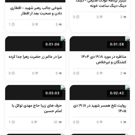
تیتراژ برنامه کودک قدیمی - دینگ
دینگ دینگ ساعت خونه
شوخی جالب رهبر شهید - افطاری
دادن و صحبت بعد از افطار
😊 0
💬 0
👁 3
😊 1
💬 0
👁 3
0:01:06
0:01:58
مناظره در مورد ۱۸ ۱۹ دی ۱۴۰۴
مرا در عالم زر حضرت زهرا جدا کرده
کشتگان و تیرخلاص
😊 0
💬 0
👁 9
😊 0
💬 0
👁 2
0:03:03
0:02:42
روایت تلخ همسر شهید در ۱۸ ۱۹ دی
حرف های زیبا حاج مهدی توکل با
۱۴۰۵
امام حسین
😊 1
💬 0
👁 31
😊 0
💬 0
👁 4