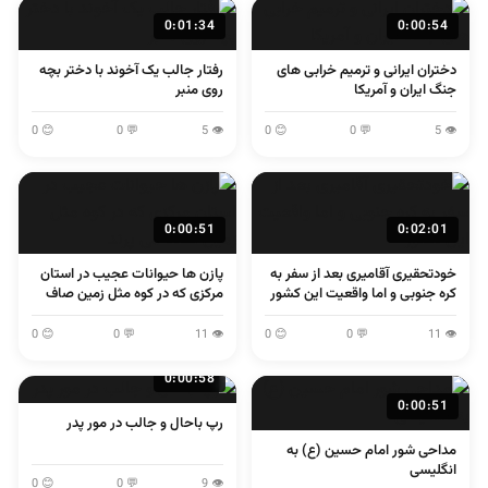
0:01:34
0:00:54
دختران ایرانی و ترمیم خرابی های
رفتار جالب یک آخوند با دختر بچه
جنگ ایران و آمریکا
روی منبر
😊 0
💬 0
👁 5
😊 0
💬 0
👁 5
0:00:51
0:02:01
خودتحقیری آقامیری بعد از سفر به
پازن ها حیوانات عجیب در استان
کره جنوبی و اما واقعیت این کشور
مرکزی که در کوه مثل زمین صاف
می پرند
😊 0
💬 0
👁 11
😊 0
💬 0
👁 11
0:00:58
0:00:51
رپ باحال و جالب در مور پدر
مداحی شور امام حسین (ع) به
انگلیسی
😊 0
💬 0
👁 9