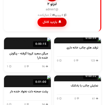
لنزتو ۲
@admin1
👥 2 دنبال‌کننده
📹 4 ویدیو
🔔 بازدید کانال
0:00:59
0:00:15
ترفند های جالب خانه داری
میگن سعید کرونا گرفته - پنگوئن
خنده دار!
😊 0
💬 0
👁 123
😊 1
💬 0
👁 96
0:00:32
0:01:00
نمایش جالب با بادکنک
پشت صحنه دلت نخواد خنده دار
😊 0
💬 0
👁 61
😊 0
💬 0
👁 94