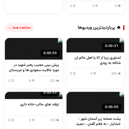
😊 0
💬 0
👁 9
🔥 پربازدیدترین ویدیوها
مشاهده همه ←
0:00:31
0:00:59
استوری زیبا از الا یا اهل عالم ان
شالله به زودی
پیش بینی عجیب رهبر شهید در
مورد عاقبت سعودی ها و عربستان
😊 0
💬 0
👁 242
😊 0
💬 0
👁 231
0:00:59
ترفند های جالب خانه داری
0:00:00
پشت صحنه زیر آسمان شهر -
😊 0
💬 0
👁 123
خشایار - نه غلام گفتن - حمید