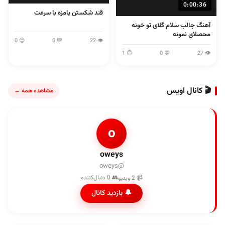
0:00:36
قند شکستن بامزه با سرعت
آهنگ جالب سلام گلای تو خونه
محصلای نمونه
😊 0
💬 0
👁 22
😊 1
💬 0
👁 27
🎬 کانال اویس
مشاهده همه ←
o
oweys
@oweys
👥 0 دنبال‌کننده
📹 2 ویدیو
🔔 بازدید کانال