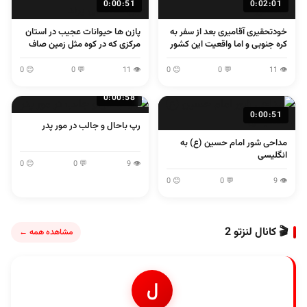
0:00:51
0:02:01
خودتحقیری آقامیری بعد از سفر به
پازن ها حیوانات عجیب در استان
کره جنوبی و اما واقعیت این کشور
مرکزی که در کوه مثل زمین صاف
می پرند
😊 0
💬 0
👁 11
😊 0
💬 0
👁 11
0:00:58
0:00:51
رپ باحال و جالب در مور پدر
مداحی شور امام حسین (ع) به
انگلیسی
😊 0
💬 0
👁 9
😊 0
💬 0
👁 9
🎬 کانال لنزتو 2
مشاهده همه ←
ل