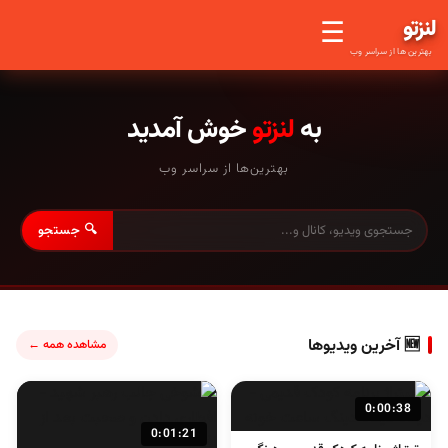
لنز
تو
☰
بهترین ها از سراسر وب
به
لنزتو
خوش آمدید
بهترین‌ها از سراسر وب
🔍 جستجو
🆕 آخرین ویدیوها
مشاهده همه ←
0:00:38
0:01:21