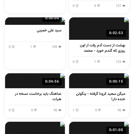
لولایی
😊 0
💬 0
👁 127
0:00:00
سید علی خمینی
0:02:53
بهشت از دست آدم رفت از اون
😊 0
💬 1
👁 109
روزی که گندم خورد - محمد
اصفهانی
😊 0
💬 1
👁 123
0:04:56
0:00:15
میگن سعید کرونا گرفته - پنگوئن
نماهنگ باید برخاست نسخه در
خنده دار!
هیات
😊 0
💬 0
👁 96
😊 1
💬 0
👁 96
0:01:00