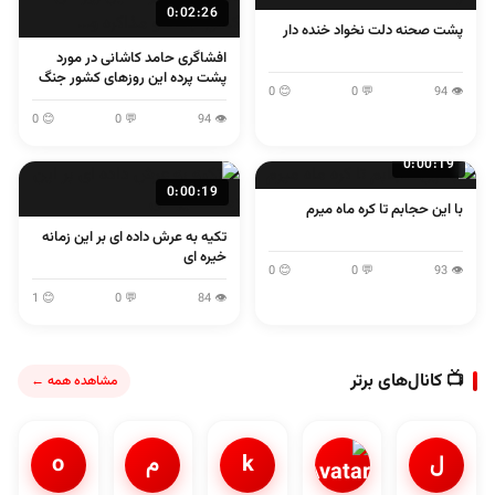
0:02:26
پشت صحنه دلت نخواد خنده دار
افشاگری حامد کاشانی در مورد
پشت پرده این روزهای کشور جنگ
😊 0
💬 0
👁 94
و مذاکره و...
😊 0
💬 0
👁 94
0:00:19
0:00:19
با این حجابم تا کره ماه میرم
تکیه به عرش داده ای بر این زمانه
خیره ای
😊 0
💬 0
👁 93
😊 1
💬 0
👁 84
📺 کانال‌های برتر
مشاهده همه ←
ل
k
م
o