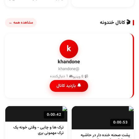
🎬 کانال خندونه
مشاهده همه ←
k
khandone
@khandone
👥 1 دنبال‌کننده
📹 8 ویدیو
🔔 بازدید کانال
0:00:42
0:00:53
ترک ها و چایی - وقتی خونه یک
ترک مهمونی بری
پشت صحنه خنده دار در حاشیه