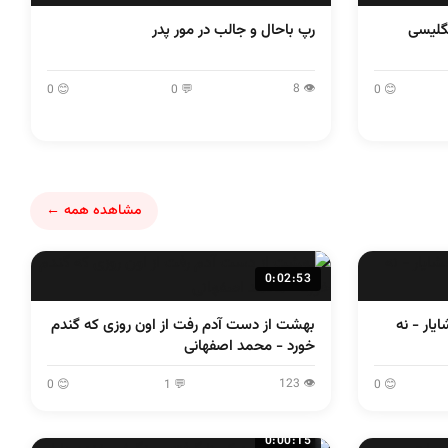
گلیسی
رپ باحال و جالب در مور پدر
👁 8
😊 0
💬 0
😊 0
مشاهده همه ←
0:02:53
پشت صحنه زیر آسمان شهر - خشایار - نه
بهشت از دست آدم رفت از اون روزی که گندم
خورد - محمد اصفهانی
👁 123
😊 0
💬 1
😊 0
0:00:15