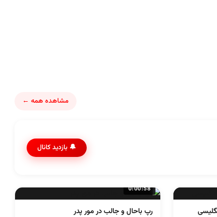
مشاهده همه ←
🔔 بازدید کانال
0:00:58
گلیسی
رپ باحال و جالب در مور پدر