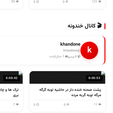
👁 95
👁 121
😊 0
💬 0
🎬 کانال خندونه
khandone
k
@khandone
👥 1 دنبال‌کننده
📹 8 ویدیو
0:00:42
0:00:53
پشت صحنه خنده دار در حاشیه توبه گرگه
ترک ها و چا
مرگه توبه گربه مرده
بری
👁 7
👁 11
😊 0
💬 0