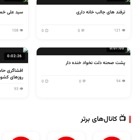
ترفند های جالب خانه داری
سید علی خمی
👁 108
👁 121
😊 0
💬 0
0:01:00
0:02:26
پشت صحنه دلت نخواد خنده دار
افشاگری حامد
روزهای کشور 
👁 94
😊 0
💬 0
👁 93
📺 کانال‌های برتر