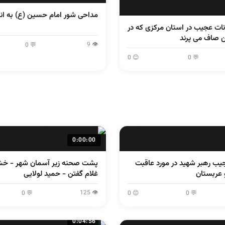
مداحی شور امام حسین (ع) به ان
نات عجیب در استان مرکزی که در
ن صاف می پرند
👁 9
💬 0
😊 0
💬 0
0:00:00
یب رهبر شهید در مورد عاقبت
عربستان
غلام گفتن - حمید لولایی
👁 125
💬 0
😊 0
💬 0
0:04:56