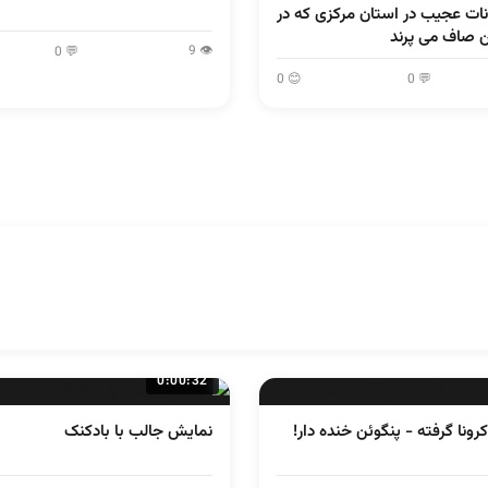
نات عجیب در استان مرکزی که در
ن صاف می پرند
👁 9
💬 0
😊 0
💬 0
0:00:32
ونا گرفته - پنگوئن خنده دار!
نمایش جالب با بادکنک