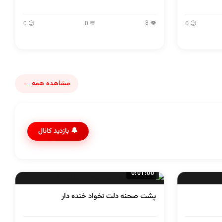
👁 8
😊 0
💬 0
😊 0
مشاهده همه ←
🔔 بازدید کانال
0:01:00
پشت صحنه دلت نخواد خنده دار