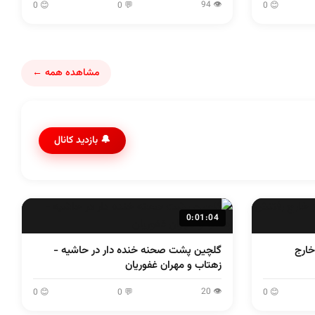
👁 94
😊 0
💬 0
😊 0
مشاهده همه ←
🔔 بازدید کانال
0:01:04
خارج
گلچین پشت صحنه خنده دار در حاشیه -
زهتاب و مهران غفوریان
👁 20
😊 0
💬 0
😊 0