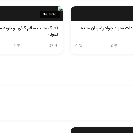
0:00:36
ت نخواد جواد رضویان خنده
آهنگ جالب سلام گلای تو خونه 
نمونه
👁 27
💬 0
😊 0
💬 0