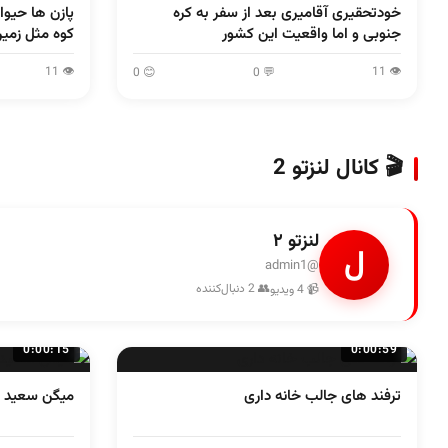
خودتحقیری آقامیری بعد از سفر به کره
پازن ها حیوا
جنوبی و اما واقعیت این کشور
کوه مثل زمی
👁 11
👁 11
😊 0
💬 0
🎬 کانال لنزتو 2
لنزتو ۲
ل
@admin1
👥 2 دنبال‌کننده
📹 4 ویدیو
0:00:15
0:00:59
ترفند های جالب خانه داری
میگن سعید کر