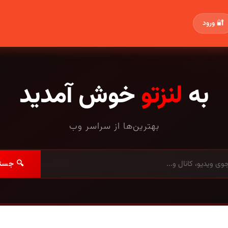
🔐 ورود
به
لنزتو
خوش آمدید
بهترین‌ها از سراسر وب
🔍 جست