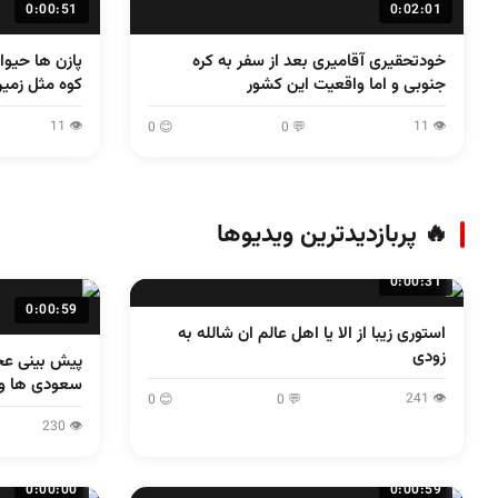
0:00:51
0:02:01
خودتحقیری آقامیری بعد از سفر به کره
پازن ها حیوا
جنوبی و اما واقعیت این کشور
کوه مثل زمی
👁 11
👁 11
😊 0
💬 0
🔥 پربازدیدترین ویدیوها
0:00:31
0:00:59
استوری زیبا از الا یا اهل عالم ان شالله به
زودی
پیش بینی عج
سعودی ها و 
👁 241
😊 0
💬 0
👁 230
0:00:00
0:00:59