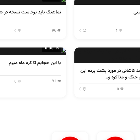
نی
نماهنگ باید برخاست نسخه در ه
👁 96
💬 0
😊 0
💬 1
0:00:19
با این حجابم تا کره ماه میرم
 کاشانی در مورد پشت پرده این
جنگ و مذاکره و...
👁 91
💬 0
😊 0
💬 0