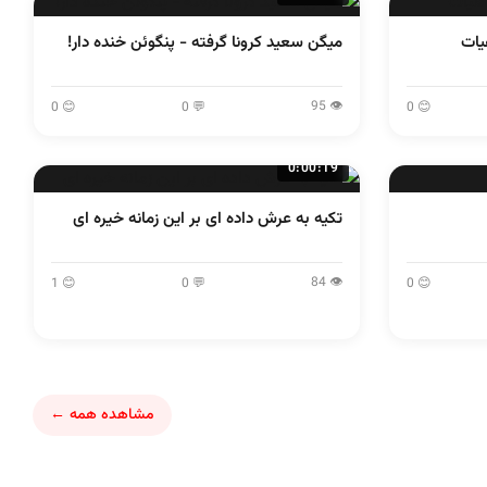
یات
میگن سعید کرونا گرفته - پنگوئن خنده دار!
👁 95
😊 0
💬 0
😊 0
0:00:19
تکیه به عرش داده ای بر این زمانه خیره ای
👁 84
😊 1
💬 0
😊 0
مشاهده همه ←