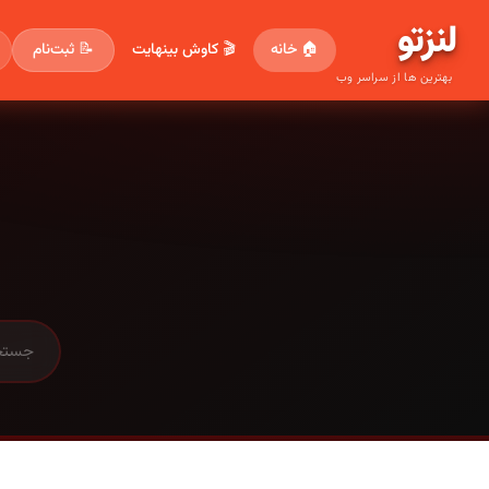
لنز
تو
🏠 خانه
🎬 کاوش بینهایت
📝 ثبت‌نام
بهترین ها از سراسر وب