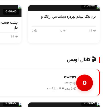
0:00:48
0:00:40
بزن زنگ ببینم بهروزه میشناسی ارژنگ و
پشت صحنه دل
دار
👁 14
😊 0
💬 0
👁 19
🎬 کانال اویس
oweys
o
@oweys
👥 0 دنبال‌کننده
📹 2 ویدیو
0:00:27
0:00:59