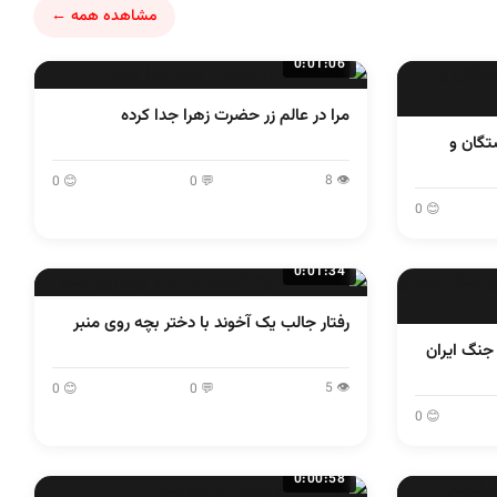
مشاهده همه ←
0:01:06
مرا در عالم زر حضرت زهرا جدا کرده
رد ۱۸ ۱۹ دی ۱۴۰۴ کشتگان و
👁 8
😊 0
💬 0
😊 0
0:01:34
رفتار جالب یک آخوند با دختر بچه روی منبر
 جنگ ایران
👁 5
😊 0
💬 0
😊 0
0:00:58