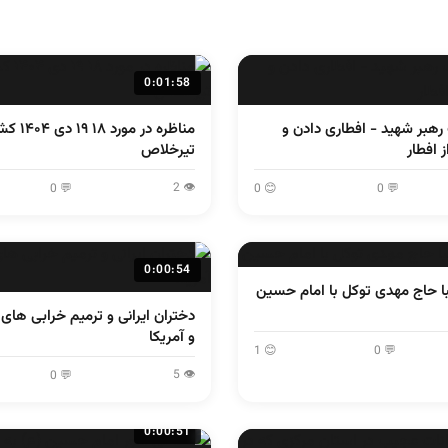
0:01:58
هبر شهید - افطاری دادن و
مناظره در مو
 افطار
تیرخلاص
👁 2
💬 0
😊 0
💬 0
0:00:54
ا حاج مهدی توکل با امام حسین
دختران ایرانی و ترمیم خرابی های
و آمریکا
😊 1
💬 0
👁 5
💬 0
0:00:51