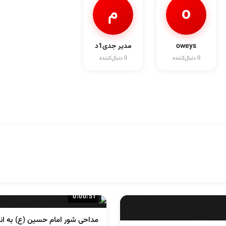
o
م
oweys
مدیر جدی1د
0 دنبال‌کننده
0 دنبال‌کننده
0:00:51
مداحی شور امام حسین (ع) به ان