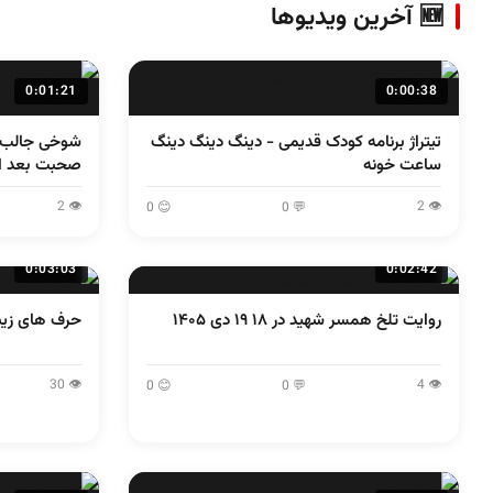
🆕 آخرین ویدیوها
0:01:21
0:00:38
تیتراژ برنامه کودک قدیمی - دینگ دینگ دینگ
شوخی جالب ر
ساعت خونه
صحبت بعد از
👁 2
👁 2
😊 0
💬 0
0:03:03
0:02:42
روایت تلخ همسر شهید در ۱۸ ۱۹ دی ۱۴۰۵
حرف های زیب
👁 30
👁 4
😊 0
💬 0