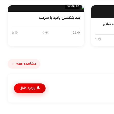
0:00:12
قند شکستن بامزه با سرعت
محصلای
👁 22
😊 0
💬 0
😊 1
مشاهده همه ←
🔔 بازدید کانال