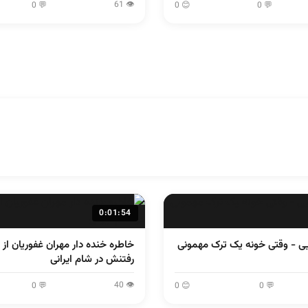
👁 61
💬 0
😊 0
💬 0
0:01:54
یی - وقتی خونه یک ترک مهمونی
خاطره خنده دار مهران غفوریان از 
رفتنش در شام ایرانی
👁 40
💬 0
😊 0
💬 0