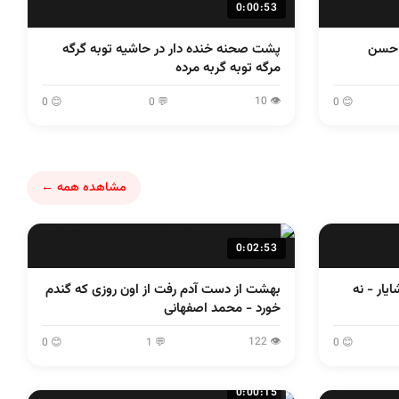
0:00:53
ه حسن
پشت صحنه خنده دار در حاشیه توبه گرگه
مرگه توبه گربه مرده
👁 10
😊 0
💬 0
😊 0
مشاهده همه ←
0:02:53
پشت صحنه زیر آسمان شهر - خشایار - نه
بهشت از دست آدم رفت از اون روزی که گندم
خورد - محمد اصفهانی
👁 122
😊 0
💬 1
😊 0
0:00:15