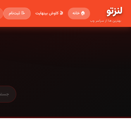
لنز
تو
🏠 خانه
🎬 کاوش بینهایت
📝 ثبت‌نام
بهترین ها از سراسر وب