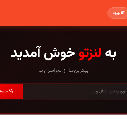
🔐 ورود
به
لنزتو
خوش آمدید
بهترین‌ها از سراسر وب
🔍 جست