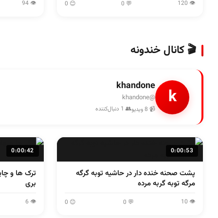
👁 94
👁 120
😊 0
💬 0
🎬 کانال خندونه
khandone
k
@khandone
👥 1 دنبال‌کننده
📹 8 ویدیو
0:00:42
0:00:53
پشت صحنه خنده دار در حاشیه توبه گرگه
ترک ها و چا
مرگه توبه گربه مرده
بری
👁 6
👁 10
😊 0
💬 0