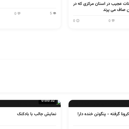
نات عجیب در استان مرکزی که در
ن صاف می پرند
👁 5
💬 0
😊 0
💬 0
0:00:32
ونا گرفته - پنگوئن خنده دار!
نمایش جالب با بادکنک