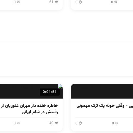
👁 61
💬 0
😊 0
💬 0
0:01:54
یی - وقتی خونه یک ترک مهمونی
خاطره خنده دار مهران غفوریان از 
رفتنش در شام ایرانی
👁 40
💬 0
😊 0
💬 0