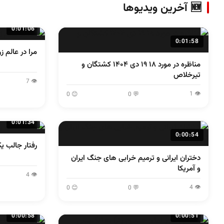
🆕 آخرین ویدیوها
0:01:06
0:01:58
مرا در عالم 
مناظره در مورد ۱۸ ۱۹ دی ۱۴۰۴ کشتگان و
تیرخلاص
👁 7
👁 1
😊 0
💬 0
0:01:34
0:00:54
رفتار جالب ی
دختران ایرانی و ترمیم خرابی های جنگ ایران
و آمریکا
👁 4
👁 4
😊 0
💬 0
0:00:58
0:00:51