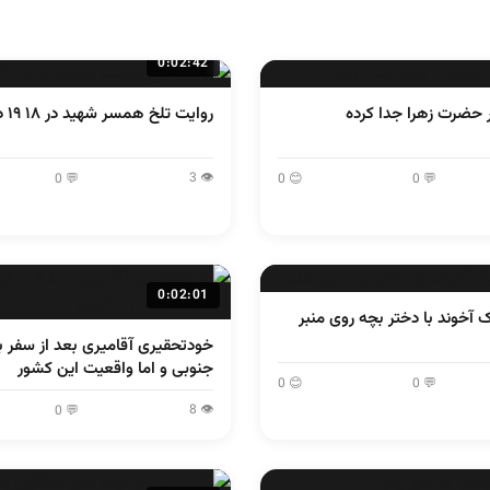
0:02:42
زر حضرت زهرا جدا کرده
روایت تلخ همسر شهید در ۱۸ ۱۹ دی ۱۴۰۵
👁 3
💬 0
😊 0
💬 0
0:02:01
ک آخوند با دختر بچه روی منبر
خودتحقیری آقامیری بعد از سفر ب
جنوبی و اما واقعیت این کشور
😊 0
💬 0
👁 8
💬 0