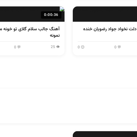
0:00:36
ت نخواد جواد رضویان خنده
آهنگ جالب سلام گلای تو خونه 
نمونه
👁 25
💬 0
😊 0
💬 0