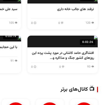
ترفند های جالب خانه داری
سید علی خمی
👁 105
👁 120
😊 0
💬 0
0:00:19
0:02:26
با این حجابم 
افشاگری حامد کاشانی در مورد پشت پرده این
روزهای کشور جنگ و مذاکره و...
👁 91
👁 93
😊 0
💬 0
📺 کانال‌های برتر