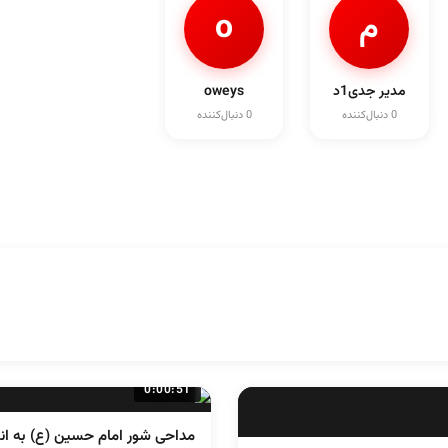
م
o
مدیر جدی1د
oweys
0 دنبال‌کننده
0 دنبال‌کننده
0:00:51
مداحی شور امام حسین (ع) به ان