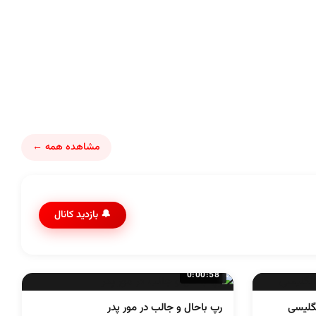
مشاهده همه ←
🔔 بازدید کانال
0:00:58
گلیسی
رپ باحال و جالب در مور پدر