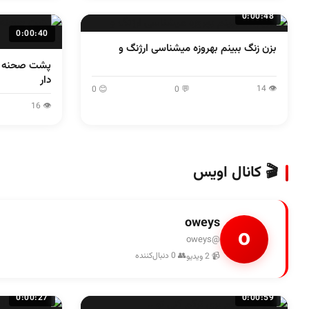
0:00:48
0:00:40
بزن زنگ ببینم بهروزه میشناسی ارژنگ و
پشت صحنه دل
دار
👁 14
😊 0
💬 0
👁 16
🎬 کانال اویس
oweys
o
@oweys
👥 0 دنبال‌کننده
📹 2 ویدیو
0:00:27
0:00:59