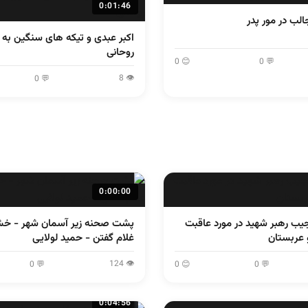
0:01:46
الب در مور پدر
اکبر عبدی و تیکه های سنگین ب
روحانی
😊 0
💬 0
👁 8
💬 0
0:00:00
یب رهبر شهید در مورد عاقبت
عربستان
غلام گفتن - حمید لولایی
👁 124
💬 0
😊 0
💬 0
0:04:56