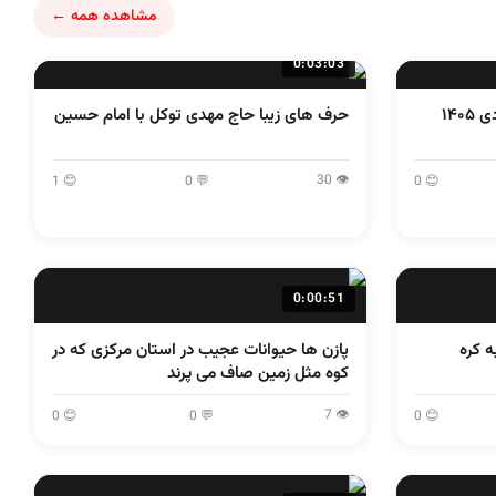
مشاهده همه ←
0:03:03
حرف های زیبا حاج مهدی توکل با امام حسین
👁 30
😊 1
💬 0
😊 0
0:00:51
ه کره
پازن ها حیوانات عجیب در استان مرکزی که در
کوه مثل زمین صاف می پرند
👁 7
😊 0
💬 0
😊 0