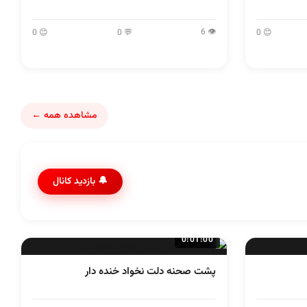
👁 6
😊 0
💬 0
😊 0
مشاهده همه ←
🔔 بازدید کانال
0:01:00
پشت صحنه دلت نخواد خنده دار