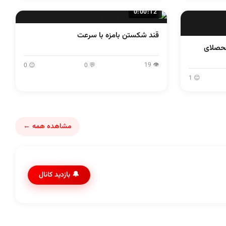
0:00:12
قند شکستن بامزه با سرعت
محصلای
👁 19
😊 0
💬 0
😊 1
مشاهده همه ←
🔔 بازدید کانال