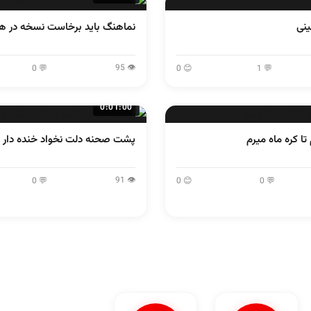
نی
نماهنگ باید برخاست نسخه در ه
👁 95
💬 0
😊 0
💬 1
0:01:00
تا کره ماه میرم
پشت صحنه دلت نخواد خنده دار
👁 91
💬 0
😊 0
💬 0