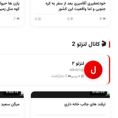
خودتحقیری آقامیری بعد از سفر به کره
پازن ها حیوا
جنوبی و اما واقعیت این کشور
کوه مثل زمی
👁 7
👁 8
😊 0
💬 0
🎬 کانال لنزتو 2
لنزتو ۲
ل
@admin1
👥 2 دنبال‌کننده
📹 4 ویدیو
0:00:15
0:00:59
ترفند های جالب خانه داری
میگن سعید کر