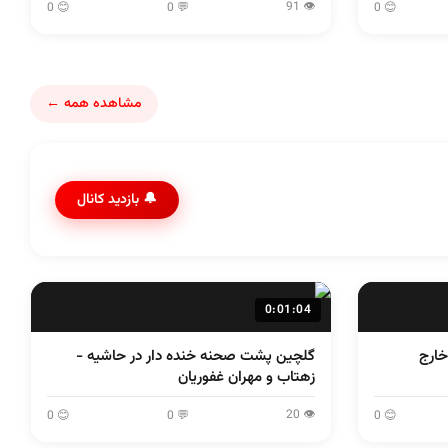
👁 91
😊 0
💬 0
😊 0
مشاهده همه ←
🔔 بازدید کانال
0:01:04
خارج
گلچین پشت صحنه خنده دار در حاشیه -
زهتاب و مهران غفوریان
👁 20
😊 0
💬 0
😊 0