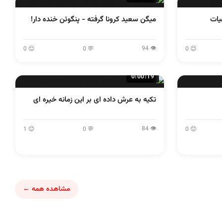
یات
میگن سعید کرونا گرفته - پنگوئن خنده دار!
👁 94
😊 0
💬 0
😊 0
0:00:19
تکیه به عرش داده ای بر این زمانه خیره ای
👁 84
😊 1
💬 0
😊 0
مشاهده همه ←