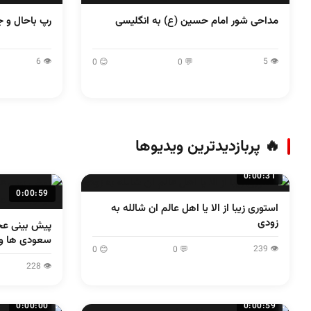
مداحی شور امام حسین (ع) به انگلیسی
رپ باحال و ج
👁 6
👁 5
😊 0
💬 0
🔥 پربازدیدترین ویدیوها
0:00:31
0:00:59
استوری زیبا از الا یا اهل عالم ان شالله به
زودی
پیش بینی عج
سعودی ها و 
👁 239
😊 0
💬 0
👁 228
0:00:00
0:00:59