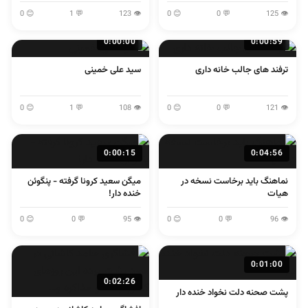
لولایی
اصفهانی
😊 0
💬 1
👁 123
😊 0
💬 0
👁 125
0:00:00
0:00:59
ترفند های جالب خانه داری
سید علی خمینی
😊 0
💬 1
👁 108
😊 0
💬 0
👁 121
0:00:15
0:04:56
نماهنگ باید برخاست نسخه در
میگن سعید کرونا گرفته - پنگوئن
هیات
خنده دار!
😊 0
💬 0
👁 95
😊 0
💬 0
👁 96
0:01:00
0:02:26
پشت صحنه دلت نخواد خنده دار