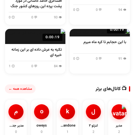
افشاگری حامد کاشانی در مورد
پشت پرده این روزهای کشور جنگ
😊 0
💬 0
👁 94
و مذاکره و...
😊 0
💬 0
👁 93
0:00:19
0:00:19
با این حجابم تا کره ماه میرم
تکیه به عرش داده ای بر این زمانه
خیره ای
😊 0
💬 0
👁 91
😊 1
💬 0
👁 84
📺 کانال‌های برتر
مشاهده همه ←
ل
k
o
م
مدیر
لنزتو ۲
khandone
oweys
مدیر جدی1د
0
0
1
2
2