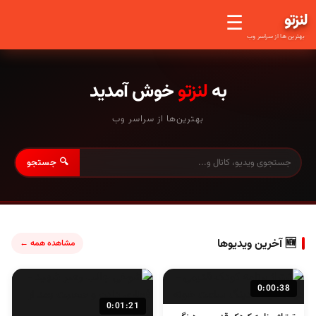
لنز
تو
☰
بهترین ها از سراسر وب
به
لنزتو
خوش آمدید
بهترین‌ها از سراسر وب
🔍 جستجو
🆕 آخرین ویدیوها
مشاهده همه ←
0:00:38
0:01:21