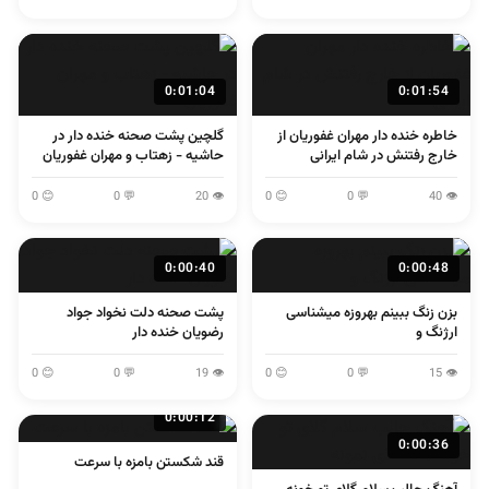
0:01:04
0:01:54
خاطره خنده دار مهران غفوریان از
گلچین پشت صحنه خنده دار در
خارج رفتنش در شام ایرانی
حاشیه - زهتاب و مهران غفوریان
😊 0
💬 0
👁 20
😊 0
💬 0
👁 40
0:00:40
0:00:48
بزن زنگ ببینم بهروزه میشناسی
پشت صحنه دلت نخواد جواد
ارژنگ و
رضویان خنده دار
😊 0
💬 0
👁 19
😊 0
💬 0
👁 15
0:00:12
0:00:36
قند شکستن بامزه با سرعت