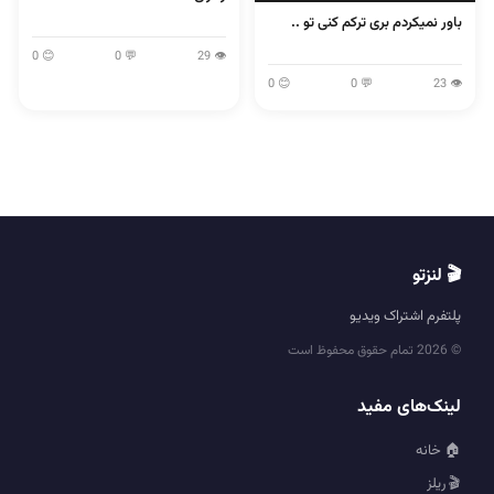
باور نمیکردم بری ترکم کنی تو ..
😊 0
💬 0
👁 29
😊 0
💬 0
👁 23
🎬 لنزتو
پلتفرم اشتراک ویدیو
© 2026 تمام حقوق محفوظ است
لینک‌های مفید
🏠 خانه
🎬 ریلز