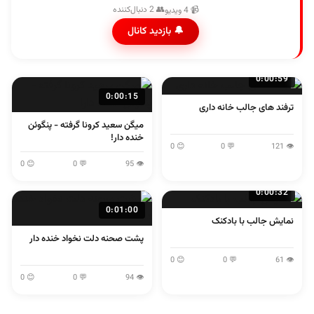
👥 2 دنبال‌کننده
📹 4 ویدیو
🔔 بازدید کانال
0:00:59
0:00:15
ترفند های جالب خانه داری
میگن سعید کرونا گرفته - پنگوئن
خنده دار!
😊 0
💬 0
👁 121
😊 0
💬 0
👁 95
0:00:32
0:01:00
نمایش جالب با بادکنک
پشت صحنه دلت نخواد خنده دار
😊 0
💬 0
👁 61
😊 0
💬 0
👁 94