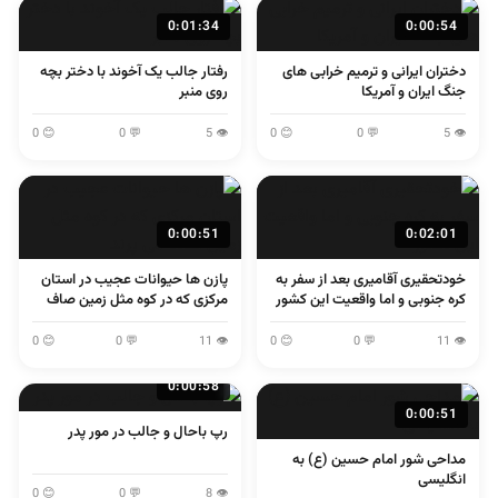
0:01:34
0:00:54
دختران ایرانی و ترمیم خرابی های
رفتار جالب یک آخوند با دختر بچه
جنگ ایران و آمریکا
روی منبر
😊 0
💬 0
👁 5
😊 0
💬 0
👁 5
0:00:51
0:02:01
خودتحقیری آقامیری بعد از سفر به
پازن ها حیوانات عجیب در استان
کره جنوبی و اما واقعیت این کشور
مرکزی که در کوه مثل زمین صاف
می پرند
😊 0
💬 0
👁 11
😊 0
💬 0
👁 11
0:00:58
0:00:51
رپ باحال و جالب در مور پدر
مداحی شور امام حسین (ع) به
انگلیسی
😊 0
💬 0
👁 8