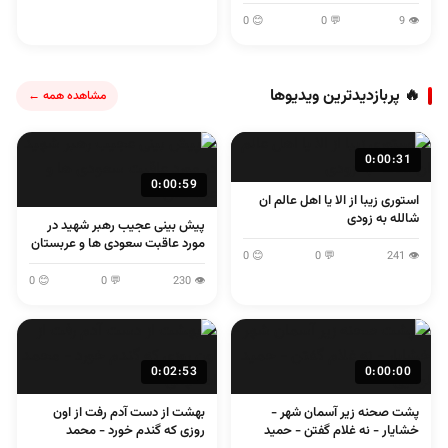
😊 0
💬 0
👁 9
🔥 پربازدیدترین ویدیوها
مشاهده همه ←
0:00:31
0:00:59
استوری زیبا از الا یا اهل عالم ان
شالله به زودی
پیش بینی عجیب رهبر شهید در
مورد عاقبت سعودی ها و عربستان
😊 0
💬 0
👁 241
😊 0
💬 0
👁 230
0:02:53
0:00:00
پشت صحنه زیر آسمان شهر -
بهشت از دست آدم رفت از اون
خشایار - نه غلام گفتن - حمید
روزی که گندم خورد - محمد