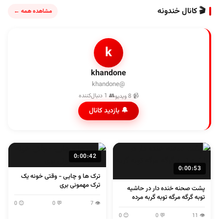
🎬 کانال خندونه
مشاهده همه ←
k
khandone
@khandone
👥 1 دنبال‌کننده
📹 8 ویدیو
🔔 بازدید کانال
0:00:42
0:00:53
ترک ها و چایی - وقتی خونه یک
ترک مهمونی بری
پشت صحنه خنده دار در حاشیه
توبه گرگه مرگه توبه گربه مرده
😊 0
💬 0
👁 7
😊 0
💬 0
👁 11