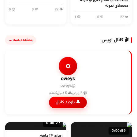
آهنگ جالب سلام گلای تو خونه
محصلای نمونه
😊 0
💬 0
👁 22
😊 1
💬 0
👁 27
🎬 کانال اویس
مشاهده همه ←
o
oweys
@oweys
👥 0 دنبال‌کننده
📹 2 ویدیو
🔔 بازدید کانال
0:00:27
0:00:59
زهرای ۱۴ ماهه