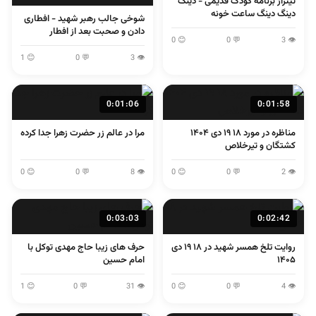
تیتراژ برنامه کودک قدیمی - دینگ
دینگ دینگ ساعت خونه
شوخی جالب رهبر شهید - افطاری
دادن و صحبت بعد از افطار
😊 0
💬 0
👁 3
😊 1
💬 0
👁 3
0:01:06
0:01:58
مناظره در مورد ۱۸ ۱۹ دی ۱۴۰۴
مرا در عالم زر حضرت زهرا جدا کرده
کشتگان و تیرخلاص
😊 0
💬 0
👁 8
😊 0
💬 0
👁 2
0:03:03
0:02:42
روایت تلخ همسر شهید در ۱۸ ۱۹ دی
حرف های زیبا حاج مهدی توکل با
۱۴۰۵
امام حسین
😊 1
💬 0
👁 31
😊 0
💬 0
👁 4