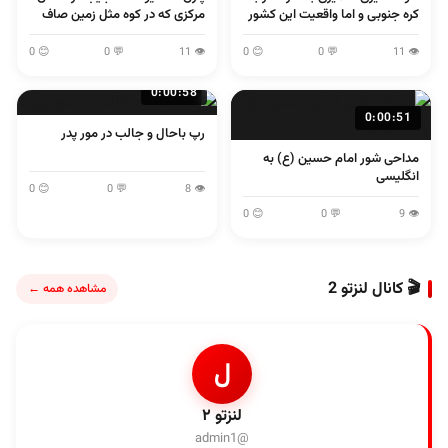
کره جنوبی و اما واقعیت این کشور
مرکزی که در کوه مثل زمین صاف
می پرند
😊 0
💬 0
👁 11
😊 0
💬 0
👁 11
0:00:58
0:00:51
رپ باحال و جالب در مور پدر
مداحی شور امام حسین (ع) به
انگلیسی
😊 0
💬 0
👁 8
😊 0
💬 0
👁 9
🎬 کانال لنزتو 2
مشاهده همه ←
ل
لنزتو ۲
@admin1