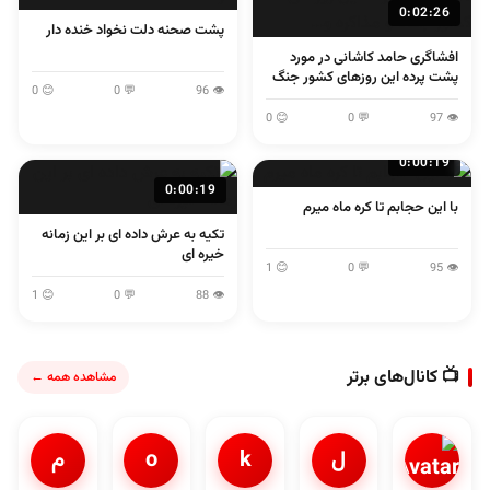
0:02:26
پشت صحنه دلت نخواد خنده دار
افشاگری حامد کاشانی در مورد
پشت پرده این روزهای کشور جنگ
😊 0
💬 0
👁 96
و مذاکره و...
😊 0
💬 0
👁 97
0:00:19
0:00:19
با این حجابم تا کره ماه میرم
تکیه به عرش داده ای بر این زمانه
خیره ای
😊 1
💬 0
👁 95
😊 1
💬 0
👁 88
📺 کانال‌های برتر
مشاهده همه ←
ل
k
o
م