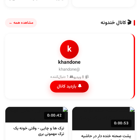
🎬 کانال خندونه
مشاهده همه ←
k
khandone
@khandone
👥 1 دنبال‌کننده
📹 8 ویدیو
🔔 بازدید کانال
0:00:42
0:00:53
ترک ها و چایی - وقتی خونه یک
ترک مهمونی بری
پشت صحنه خنده دار در حاشیه