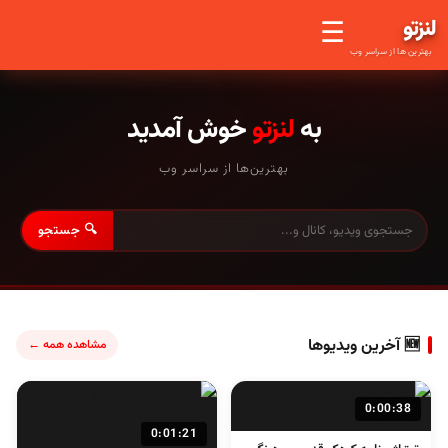
لنز
تو
☰
بهترین ها از سراسر وب
به
لنزتو
خوش آمدید
بهترین‌ها از سراسر وب
🔍 جستجو
🆕 آخرین ویدیوها
مشاهده همه ←
0:00:38
0:01:21