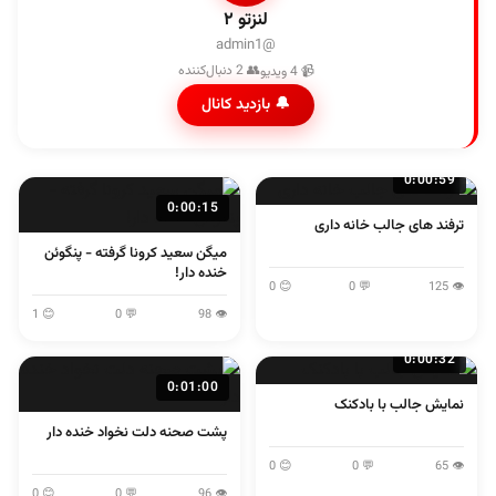
لنزتو ۲
@admin1
👥 2 دنبال‌کننده
📹 4 ویدیو
🔔 بازدید کانال
0:00:59
0:00:15
ترفند های جالب خانه داری
میگن سعید کرونا گرفته - پنگوئن
خنده دار!
😊 0
💬 0
👁 125
😊 1
💬 0
👁 98
0:00:32
0:01:00
نمایش جالب با بادکنک
پشت صحنه دلت نخواد خنده دار
😊 0
💬 0
👁 65
😊 0
💬 0
👁 96