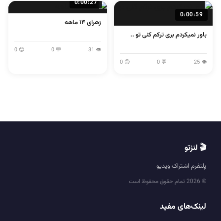
0:00:27
0:00:59
زهرای ۱۴ ماهه
باور نمیکردم بری ترکم کنی تو ..
😊 0
💬 0
👁 31
😊 0
💬 0
👁 25
🎬 لنزتو
پلتفرم اشتراک ویدیو
© 2026 تمام حقوق محفوظ است
لینک‌های مفید