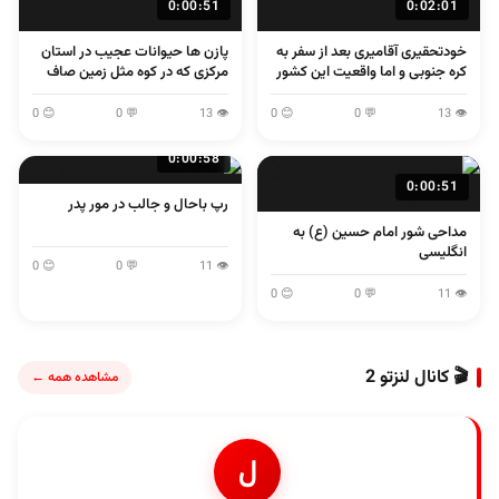
0:00:51
0:02:01
خودتحقیری آقامیری بعد از سفر به
پازن ها حیوانات عجیب در استان
کره جنوبی و اما واقعیت این کشور
مرکزی که در کوه مثل زمین صاف
می پرند
😊 0
💬 0
👁 13
😊 0
💬 0
👁 13
0:00:58
0:00:51
رپ باحال و جالب در مور پدر
مداحی شور امام حسین (ع) به
انگلیسی
😊 0
💬 0
👁 11
😊 0
💬 0
👁 11
🎬 کانال لنزتو 2
مشاهده همه ←
ل