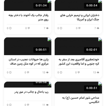
0:01:34
0:00:54
دختران ایرانی و ترمیم خرابی های
رفتار جالب یک آخوند با دختر بچه
جنگ ایران و آمریکا
روی منبر
😊 0
💬 0
👁 7
😊 0
💬 0
👁 7
0:00:51
0:02:01
خودتحقیری آقامیری بعد از سفر به
پازن ها حیوانات عجیب در استان
کره جنوبی و اما واقعیت این کشور
مرکزی که در کوه مثل زمین صاف
می پرند
😊 0
💬 0
👁 13
😊 0
💬 0
👁 13
0:00:58
0:00:51
رپ باحال و جالب در مور پدر
مداحی شور امام حسین (ع) به
انگلیسی
😊 0
💬 0
👁 11