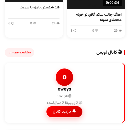
0:00:36
قند شکستن بامزه با سرعت
آهنگ جالب سلام گلای تو خونه
محصلای نمونه
😊 0
💬 0
👁 24
😊 1
💬 0
👁 29
🎬 کانال اویس
مشاهده همه ←
o
oweys
@oweys
👥 0 دنبال‌کننده
📹 2 ویدیو
🔔 بازدید کانال