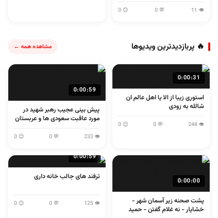
😊 0
💬 0
👁 11
🔥 پربازدیدترین ویدیوها
مشاهده همه ←
0:00:31
0:00:59
استوری زیبا از الا یا اهل عالم ان
شالله به زودی
پیش بینی عجیب رهبر شهید در
مورد عاقبت سعودی ها و عربستان
😊 0
💬 0
👁 244
😊 0
💬 0
👁 233
0:00:59
ترفند های جالب خانه داری
0:00:00
پشت صحنه زیر آسمان شهر -
😊 0
💬 0
👁 125
خشایار - نه غلام گفتن - حمید