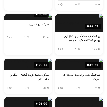
لولایی
😊 0
💬 0
👁 129
0:00:00
سید علی خمینی
0:02:53
بهشت از دست آدم رفت از اون
😊 0
💬 1
👁 112
روزی که گندم خورد - محمد
اصفهانی
😊 0
💬 1
👁 125
0:00:15
0:04:56
نماهنگ باید برخاست نسخه در
میگن سعید کرونا گرفته - پنگوئن
هیات
خنده دار!
😊 1
💬 0
👁 98
😊 0
💬 0
👁 99
0:01:00