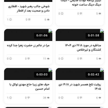
تیتراژ برنامه کودک قدیمی - دینگ
دینگ دینگ ساعت خونه
شوخی جالب رهبر شهید - افطاری
دادن و صحبت بعد از افطار
😊 0
💬 0
👁 5
😊 1
💬 0
👁 6
0:01:06
0:01:58
مناظره در مورد ۱۸ ۱۹ دی ۱۴۰۴
مرا در عالم زر حضرت زهرا جدا کرده
کشتگان و تیرخلاص
😊 0
💬 0
👁 11
😊 0
💬 0
👁 5
0:03:03
0:02:42
روایت تلخ همسر شهید در ۱۸ ۱۹ دی
حرف های زیبا حاج مهدی توکل با
۱۴۰۵
امام حسین
😊 1
💬 0
👁 34
😊 0
💬 0
👁 6