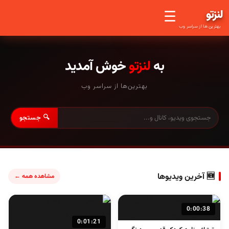
لنز
تو
☰
بهترین ها از سراسر وب
به
لنزتو
خوش آمدید
بهترین‌ها از سراسر وب
🔍 جستجو
🆕 آخرین ویدیوها
مشاهده همه ←
0:00:38
0:01:21