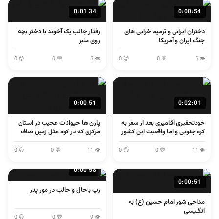
0:01:34
0:00:54
دختران ایرانی و ترمیم خرابی های
رفتار جالب یک آخوند با دختر بچه
جنگ ایران و آمریکا
روی منبر
😊 0
💬 0
👁 5
😊 0
💬 0
👁 5
0:00:51
0:02:01
خودتحقیری آقامیری بعد از سفر به
پازن ها حیوانات عجیب در استان
کره جنوبی و اما واقعیت این کشور
مرکزی که در کوه مثل زمین صاف
می پرند
😊 0
💬 0
👁 11
😊 0
💬 0
👁 11
0:00:58
0:00:51
رپ باحال و جالب در مور پدر
مداحی شور امام حسین (ع) به
انگلیسی
😊 0
💬 0
👁 9