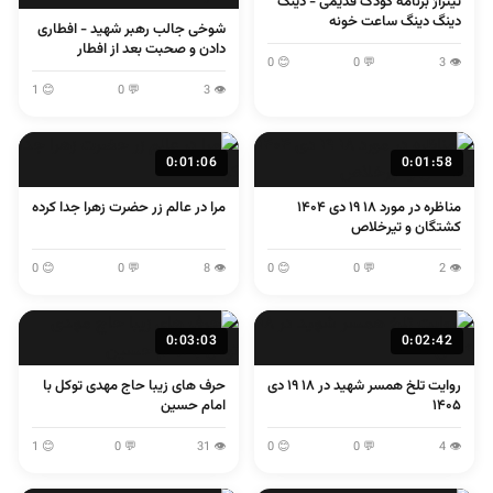
تیتراژ برنامه کودک قدیمی - دینگ
دینگ دینگ ساعت خونه
شوخی جالب رهبر شهید - افطاری
دادن و صحبت بعد از افطار
😊 0
💬 0
👁 3
😊 1
💬 0
👁 3
0:01:06
0:01:58
مناظره در مورد ۱۸ ۱۹ دی ۱۴۰۴
مرا در عالم زر حضرت زهرا جدا کرده
کشتگان و تیرخلاص
😊 0
💬 0
👁 8
😊 0
💬 0
👁 2
0:03:03
0:02:42
روایت تلخ همسر شهید در ۱۸ ۱۹ دی
حرف های زیبا حاج مهدی توکل با
۱۴۰۵
امام حسین
😊 1
💬 0
👁 31
😊 0
💬 0
👁 4