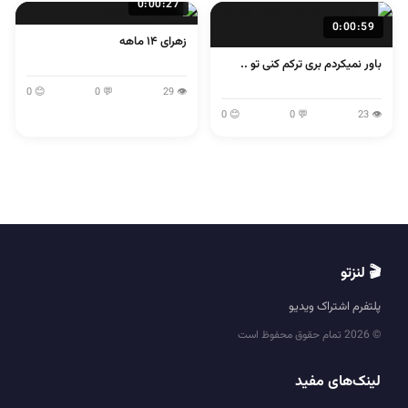
0:00:27
0:00:59
زهرای ۱۴ ماهه
باور نمیکردم بری ترکم کنی تو ..
😊 0
💬 0
👁 29
😊 0
💬 0
👁 23
🎬 لنزتو
پلتفرم اشتراک ویدیو
© 2026 تمام حقوق محفوظ است
لینک‌های مفید