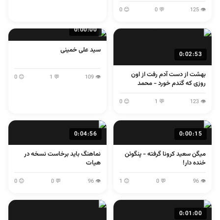
لولایی
😊 0
💬 0
👁 125
0:00:00
سید علی خمینی
0:02:53
بهشت از دست آدم رفت از اون
😊 0
💬 1
👁 109
روزی که گندم خورد - محمد
اصفهانی
😊 0
💬 1
👁 123
0:04:56
0:00:15
میگن سعید کرونا گرفته - پنگوئن
نماهنگ باید برخاست نسخه در
خنده دار!
هیات
😊 0
💬 0
👁 96
😊 1
💬 0
👁 96
0:01:00