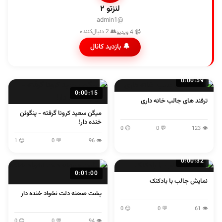
لنزتو ۲
@admin1
👥 2 دنبال‌کننده
📹 4 ویدیو
🔔 بازدید کانال
0:00:59
0:00:15
ترفند های جالب خانه داری
میگن سعید کرونا گرفته - پنگوئن
خنده دار!
😊 0
💬 0
👁 123
😊 1
💬 0
👁 96
0:00:32
0:01:00
نمایش جالب با بادکنک
پشت صحنه دلت نخواد خنده دار
😊 0
💬 0
👁 61
😊 0
💬 0
👁 94