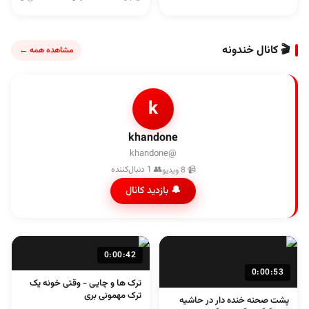
🎬 کانال خندونه
مشاهده همه ←
k
khandone
@khandone
👥 1 دنبال‌کننده
📹 8 ویدیو
🔔 بازدید کانال
0:00:42
0:00:53
ترک ها و چایی - وقتی خونه یک
ترک مهمونی بری
پشت صحنه خنده دار در حاشیه