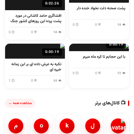
0:02:26
پشت صحنه دلت نخواد خنده دار
افشاگری حامد کاشانی در مورد
پشت پرده این روزهای کشور جنگ
😊 0
💬 0
👁 94
و مذاکره و...
😊 0
💬 0
👁 94
0:00:19
0:00:19
با این حجابم تا کره ماه میرم
تکیه به عرش داده ای بر این زمانه
خیره ای
😊 0
💬 0
👁 93
😊 1
💬 0
👁 84
📺 کانال‌های برتر
مشاهده همه ←
ل
k
o
م