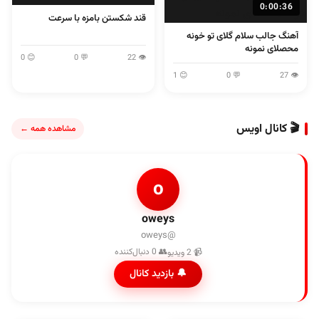
0:00:36
قند شکستن بامزه با سرعت
آهنگ جالب سلام گلای تو خونه
محصلای نمونه
😊 0
💬 0
👁 22
😊 1
💬 0
👁 27
🎬 کانال اویس
مشاهده همه ←
o
oweys
@oweys
👥 0 دنبال‌کننده
📹 2 ویدیو
🔔 بازدید کانال