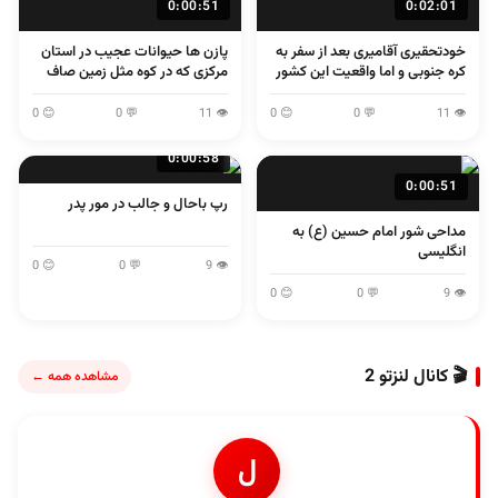
0:00:51
0:02:01
خودتحقیری آقامیری بعد از سفر به
پازن ها حیوانات عجیب در استان
کره جنوبی و اما واقعیت این کشور
مرکزی که در کوه مثل زمین صاف
می پرند
😊 0
💬 0
👁 11
😊 0
💬 0
👁 11
0:00:58
0:00:51
رپ باحال و جالب در مور پدر
مداحی شور امام حسین (ع) به
انگلیسی
😊 0
💬 0
👁 9
😊 0
💬 0
👁 9
🎬 کانال لنزتو 2
مشاهده همه ←
ل