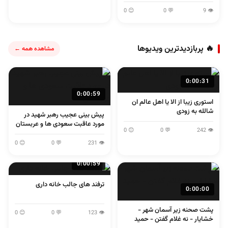
😊 0
💬 0
👁 9
🔥 پربازدیدترین ویدیوها
مشاهده همه ←
0:00:31
0:00:59
استوری زیبا از الا یا اهل عالم ان
شالله به زودی
پیش بینی عجیب رهبر شهید در
مورد عاقبت سعودی ها و عربستان
😊 0
💬 0
👁 242
😊 0
💬 0
👁 231
0:00:59
ترفند های جالب خانه داری
0:00:00
پشت صحنه زیر آسمان شهر -
😊 0
💬 0
👁 123
خشایار - نه غلام گفتن - حمید