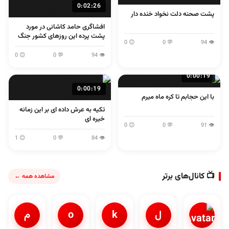
0:02:26
پشت صحنه دلت نخواد خنده دار
افشاگری حامد کاشانی در مورد
پشت پرده این روزهای کشور جنگ
😊 0
💬 0
👁 94
و مذاکره و...
😊 0
💬 0
👁 94
0:00:19
0:00:19
با این حجابم تا کره ماه میرم
تکیه به عرش داده ای بر این زمانه
خیره ای
😊 0
💬 0
👁 91
😊 1
💬 0
👁 84
📺 کانال‌های برتر
مشاهده همه ←
ل
k
o
م