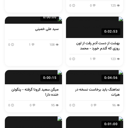
لولایی
😊 0
💬 0
👁 125
0:00:00
سید علی خمینی
0:02:53
بهشت از دست آدم رفت از اون
😊 0
💬 1
👁 108
روزی که گندم خورد - محمد
اصفهانی
😊 0
💬 1
👁 123
0:00:15
0:04:56
نماهنگ باید برخاست نسخه در
میگن سعید کرونا گرفته - پنگوئن
هیات
خنده دار!
😊 0
💬 0
👁 95
😊 0
💬 0
👁 96
0:01:00