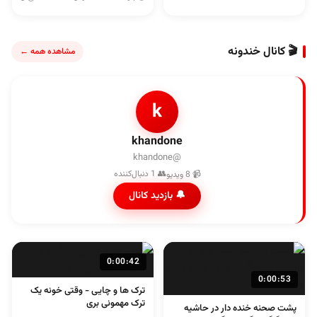
🎬 کانال خندونه
مشاهده همه ←
k
khandone
@khandone
👥 1 دنبال‌کننده
📹 8 ویدیو
🔔 بازدید کانال
0:00:42
0:00:53
ترک ها و چایی - وقتی خونه یک
ترک مهمونی بری
پشت صحنه خنده دار در حاشیه