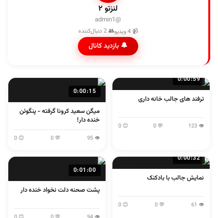
لنزتو ۲
@admin1
👥 2 دنبال‌کننده
📹 4 ویدیو
🔔 بازدید کانال
0:00:59
0:00:15
ترفند های جالب خانه داری
میگن سعید کرونا گرفته - پنگوئن
خنده دار!
😊 0
💬 0
👁 123
😊 0
💬 0
👁 95
0:00:32
0:01:00
نمایش جالب با بادکنک
پشت صحنه دلت نخواد خنده دار
😊 0
💬 0
👁 61
😊 0
💬 0
👁 94