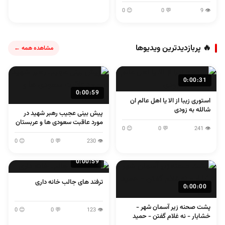
😊 0
💬 0
👁 9
🔥 پربازدیدترین ویدیوها
مشاهده همه ←
0:00:31
0:00:59
استوری زیبا از الا یا اهل عالم ان
شالله به زودی
پیش بینی عجیب رهبر شهید در
مورد عاقبت سعودی ها و عربستان
😊 0
💬 0
👁 241
😊 0
💬 0
👁 230
0:00:59
ترفند های جالب خانه داری
0:00:00
پشت صحنه زیر آسمان شهر -
😊 0
💬 0
👁 123
خشایار - نه غلام گفتن - حمید