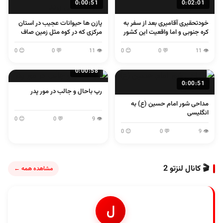
0:00:51
0:02:01
خودتحقیری آقامیری بعد از سفر به
پازن ها حیوانات عجیب در استان
کره جنوبی و اما واقعیت این کشور
مرکزی که در کوه مثل زمین صاف
می پرند
😊 0
💬 0
👁 11
😊 0
💬 0
👁 11
0:00:58
0:00:51
رپ باحال و جالب در مور پدر
مداحی شور امام حسین (ع) به
انگلیسی
😊 0
💬 0
👁 9
😊 0
💬 0
👁 9
🎬 کانال لنزتو 2
مشاهده همه ←
ل