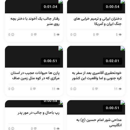
0:01:34
0:00:54
دختران ایرانی و ترمیم خرابی های
رفتار جالب یک آخوند با دختر بچه
جنگ ایران و آمریکا
روی منبر
😊 0
💬 0
👁 5
😊 0
💬 0
👁 5
0:00:51
0:02:01
خودتحقیری آقامیری بعد از سفر به
پازن ها حیوانات عجیب در استان
کره جنوبی و اما واقعیت این کشور
مرکزی که در کوه مثل زمین صاف
می پرند
😊 0
💬 0
👁 11
😊 0
💬 0
👁 11
0:00:58
0:00:51
رپ باحال و جالب در مور پدر
مداحی شور امام حسین (ع) به
انگلیسی
😊 0
💬 0
👁 9