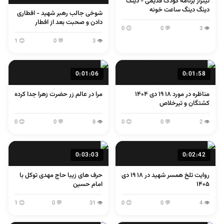
تیتراژ برنامه کودک قدیمی - دینگ
دینگ دینگ ساعت خونه
شوخی جالب رهبر شهید - افطاری
دادن و صحبت بعد از افطار
😊 0
💬 0
👁 3
😊 1
💬 0
👁 3
0:01:06
0:01:58
مناظره در مورد ۱۸ ۱۹ دی ۱۴۰۴
مرا در عالم زر حضرت زهرا جدا کرده
کشتگان و تیرخلاص
😊 0
💬 0
👁 8
😊 0
💬 0
👁 2
0:03:03
0:02:42
روایت تلخ همسر شهید در ۱۸ ۱۹ دی
حرف های زیبا حاج مهدی توکل با
۱۴۰۵
امام حسین
😊 1
💬 0
👁 31
😊 0
💬 0
👁 4