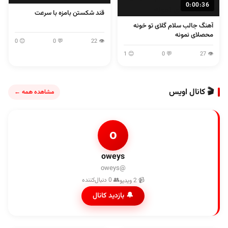
0:00:36
قند شکستن بامزه با سرعت
آهنگ جالب سلام گلای تو خونه
محصلای نمونه
😊 0
💬 0
👁 22
😊 1
💬 0
👁 27
🎬 کانال اویس
مشاهده همه ←
o
oweys
@oweys
👥 0 دنبال‌کننده
📹 2 ویدیو
🔔 بازدید کانال