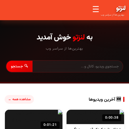
لنز
تو
☰
بهترین ها از سراسر وب
به
لنزتو
خوش آمدید
بهترین‌ها از سراسر وب
🔍 جستجو
🆕 آخرین ویدیوها
مشاهده همه ←
0:00:38
0:01:21