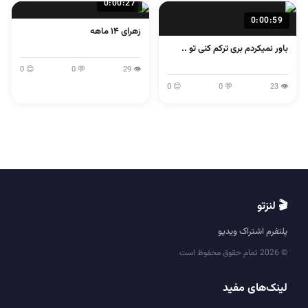
0:00:27
0:00:59
زهرای ۱۴ ماهه
باور نمیکردم بری ترکم کنی تو ..
😊 0
💬 0
👁 29
😊 0
💬 0
👁 23
🎬 لنزتو
پلتفرم اشتراک ویدیو
© 2026 تمام حقوق محفوظ است
لینک‌های مفید