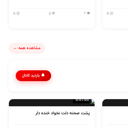
👁 7
😊 0
💬 0
😊 0
مشاهده همه ←
🔔 بازدید کانال
0:01:00
پشت صحنه دلت نخواد خنده دار