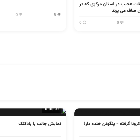
نات عجیب در استان مرکزی که در
ن صاف می پرند
👁 8
💬 0
😊 0
💬 0
0:00:32
ونا گرفته - پنگوئن خنده دار!
نمایش جالب با بادکنک