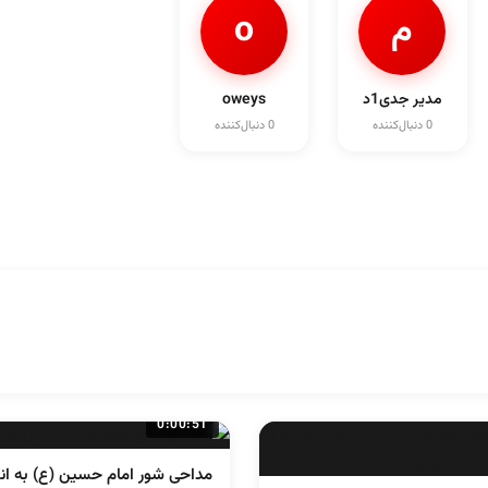
م
o
مدیر جدی1د
oweys
0 دنبال‌کننده
0 دنبال‌کننده
0:00:51
مداحی شور امام حسین (ع) به ان