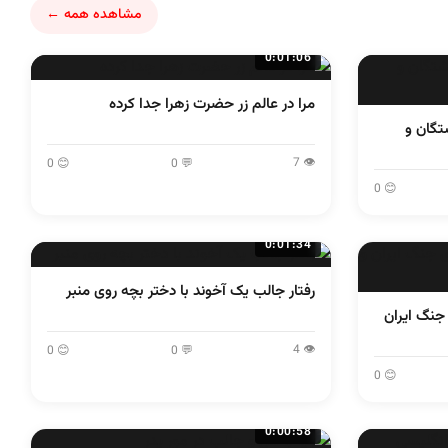
مشاهده همه ←
0:01:06
مرا در عالم زر حضرت زهرا جدا کرده
رد ۱۸ ۱۹ دی ۱۴۰۴ کشتگان و
👁 7
😊 0
💬 0
😊 0
0:01:34
رفتار جالب یک آخوند با دختر بچه روی منبر
 جنگ ایران
👁 4
😊 0
💬 0
😊 0
0:00:58