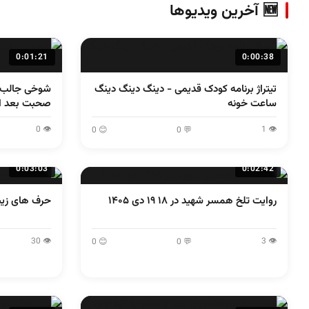
🆕 آخرین ویدیوها
0:01:21
0:00:38
تیتراژ برنامه کودک قدیمی - دینگ دینگ دینگ
شوخی جالب ر
ساعت خونه
صحبت بعد از
👁 0
👁 1
😊 0
💬 0
0:03:03
0:02:42
روایت تلخ همسر شهید در ۱۸ ۱۹ دی ۱۴۰۵
حرف های زیب
👁 30
👁 3
😊 0
💬 0