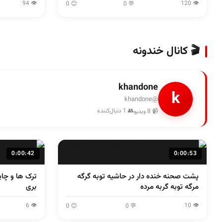
👁 94
👁 120
😊 0
💬 0
🎬 کانال خندونه
khandone
k
@khandone
👥 1 دنبال‌کننده
📹 8 ویدیو
0:00:42
0:00:53
پشت صحنه خنده دار در حاشیه توبه گرگه
ترک ها و چا
مرگه توبه گربه مرده
بری
👁 6
👁 10
😊 0
💬 0