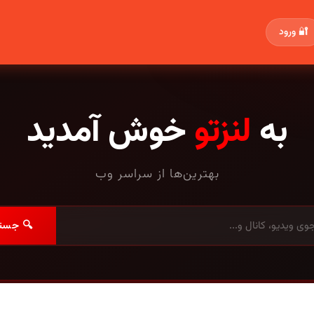
🔐 ورود
به
لنزتو
خوش آمدید
بهترین‌ها از سراسر وب
🔍 جست