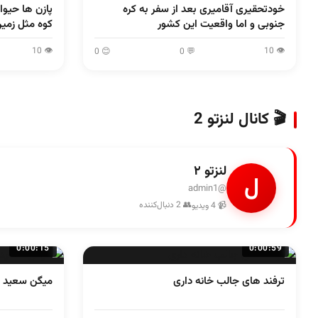
خودتحقیری آقامیری بعد از سفر به کره
پازن ها حیوا
جنوبی و اما واقعیت این کشور
کوه مثل زمی
👁 10
👁 10
😊 0
💬 0
🎬 کانال لنزتو 2
لنزتو ۲
ل
@admin1
👥 2 دنبال‌کننده
📹 4 ویدیو
0:00:15
0:00:59
ترفند های جالب خانه داری
میگن سعید کر