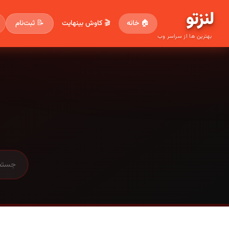
لنز
تو
🏠 خانه
🎬 کاوش بینهایت
📝 ثبت‌نام
بهترین ها از سراسر وب