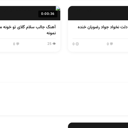
0:00:36
ت نخواد جواد رضویان خنده
آهنگ جالب سلام گلای تو خونه 
نمونه
👁 25
💬 0
😊 0
💬 0