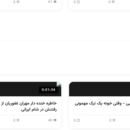
👁 61
💬 0
😊 0
💬 0
0:01:54
یی - وقتی خونه یک ترک مهمونی
خاطره خنده دار مهران غفوریان از 
رفتنش در شام ایرانی
👁 40
💬 0
😊 0
💬 0