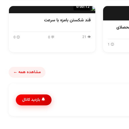
0:00:12
قند شکستن بامزه با سرعت
محصلای
👁 21
😊 0
💬 0
😊 1
مشاهده همه ←
🔔 بازدید کانال