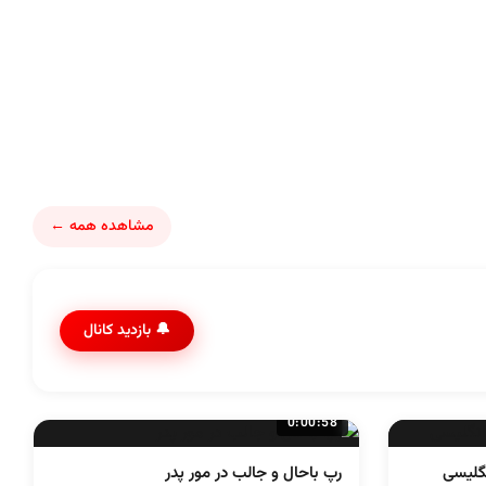
مشاهده همه ←
🔔 بازدید کانال
0:00:58
گلیسی
رپ باحال و جالب در مور پدر